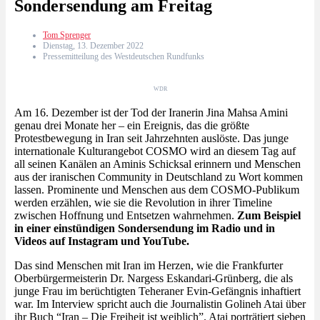
Sondersendung am Freitag
Tom Sprenger
Dienstag, 13. Dezember 2022
Pressemitteilung des Westdeutschen Rundfunks
WDR
Am 16. Dezember ist der Tod der Iranerin Jina Mahsa Amini
genau drei Monate her – ein Ereignis, das die größte
Protestbewegung in Iran seit Jahrzehnten auslöste. Das junge
internationale Kulturangebot COSMO wird an diesem Tag auf
all seinen Kanälen an Aminis Schicksal erinnern und Menschen
aus der iranischen Community in Deutschland zu Wort kommen
lassen. Prominente und Menschen aus dem COSMO-Publikum
werden erzählen, wie sie die Revolution in ihrer Timeline
zwischen Hoffnung und Entsetzen wahrnehmen.
Zum Beispiel
in einer einstündigen Sondersendung im Radio und in
Videos auf Instagram und YouTube.
Das sind Menschen mit Iran im Herzen, wie die Frankfurter
Oberbürgermeisterin Dr. Nargess Eskandari-Grünberg, die als
junge Frau im berüchtigten Teheraner Evin-Gefängnis inhaftiert
war. Im Interview spricht auch die Journalistin Golineh Atai über
ihr Buch “Iran – Die Freiheit ist weiblich”. Atai porträtiert sieben