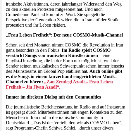
iranische Aktivistinnen, deren jahrelanger Widerstand den Weg
zu den aktuellen Protesten mitgeebnet hat. Und auch
Comedienne Parshad kommt zu Wort. Sie spiegelt die
Perspektive der Generation Z wider, die in Iran auf der Straße
protestiert und ihr Leben riskiert.
„Frau Leben Freiheit“: Der neue COSMO-Musik-Channel
Schon seit drei Monaten nimmt COSMO die Revolution in Iran
ganz besonders in den Fokus:
Im Radio spielt COSMO
verstärkt Songs von iranischen Künstler:innen
– eine
Playlist-Umstellung, die in der Form nur möglich ist, weil der
Sender seinen musikalischen Schwerpunkt schon immer jenseits
des Mainstreams im Global Pop etabliert hat.
Auch online gibt
es die Songs in einem kurzerhand eingerichteten Musik-
Channel zu hören:
„Zan Zendegi Azadi – Frau Leben
Freiheit – Jin Jiyan Azadî“.
Immer im direkten Dialog mit den Communities
Die journalistische Berichterstattung im Radio und auf Instagram
ist geprägt durch Mitarbeiter:innen mit engen Kontakten zu den
Menschen in Iran und in die iranische Community in
Deutschland. „Das ist der Vorteil, den wir als COSMO haben“,
sagt Programm-Chefin Schiwa Schlei, „durch unser divers