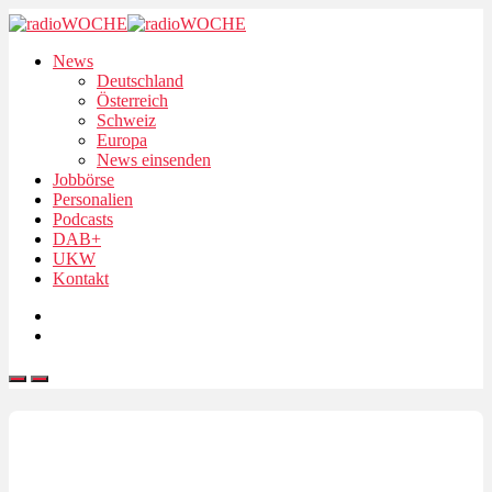
News
Deutschland
Österreich
Schweiz
Europa
News einsenden
Jobbörse
Personalien
Podcasts
DAB+
UKW
Kontakt