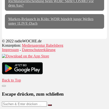
Richtungsentscheidung beim WDR: Steht COSMO vor
dem Aus?
Marken-Relaunch in Köln: WDR bündelt junge Wellen
unter 1LIVE-Dach
© 2022 radioWOCHE.de
Konzeption:
Medienagentur Babelsberg
Impressum
-
Datenschutzerklärung
Back to Top
Escape drücken, zum schließen