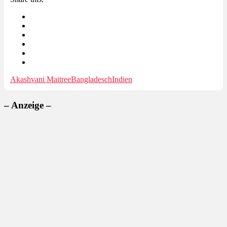
Akashvani Maitree
Bangladesch
Indien
– Anzeige –