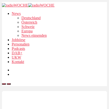
News
Deutschland
Österreich
Schweiz
Europa
News einsenden
Jobbörse
Personalien
Podcasts
DAB+
UKW
Kontakt