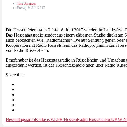
Tom Sprenger
Freitag, 9. Juni 2017
Die Hessen feiern vom 9. bis 18. Juni 2017 wieder ihr Landesfest. 
Das Hessentagsradio sendet aus einem gläsernen Studio direkt am 
auch beobachten wie „Radiomacher“ live auf Sendung gehen oder ei
Kooperation mit Radio Rüsselsheim das Radioprogramm zum Hessent
von Radio Rüsselsheim.
Empfangbar ist das Hessentagsradio in Rüsselsheim und Umgebun
ausgestrahlt werden, ist das Hessentagsradio auch über Radio R
Share this:
Hessentagsradio
Krake e.V.
LPR Hessen
Radio Rüsselsheim
UKW-N