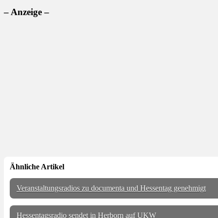
– Anzeige –
Ähnliche Artikel
Veranstaltungsradios zu documenta und Hessentag genehmigt
Hessentagsradio sendet in Herborn auf UKW