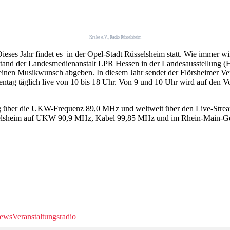
Krake e.V., Radio Rüsselsheim
Dieses Jahr findet es in der Opel-Stadt Rüsselsheim statt. Wie immer 
Stand der Landesmedienanstalt LPR Hessen in der Landesausstellung (H
nen Musikwunsch abgeben. In diesem Jahr sendet der Flörsheimer Vere
ag täglich live von 10 bis 18 Uhr. Von 9 und 10 Uhr wird auf den Vo
g über die UKW-Frequenz 89,0 MHz und weltweit über den Live-Str
üsselsheim auf UKW 90,9 MHz, Kabel 99,85 MHz und im Rhein-Main-Ge
ews
Veranstaltungsradio