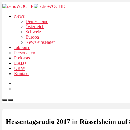
News
Deutschland
Österreich
Schweiz
Europa
News einsenden
Jobbörse
Personalien
Podcasts
DAB+
UKW
Kontakt
Hessentagsradio 2017 in Rüsselsheim auf