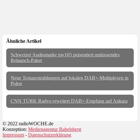
Ähnliche Artikel
Schweizer Audiomarke my105 präsentiert umfassendes
Relaunch-Paket
Neue Testausstrahlungen auf lokalen DAB+-Multiplexen in
Polen
CNN TÜRK Radyo erweitert DAB+-Empfang auf Ankara
© 2022 radioWOCHE.de
Konzeption:
Medienagentur Babelsberg
Impressum
-
Datenschutzerklärung