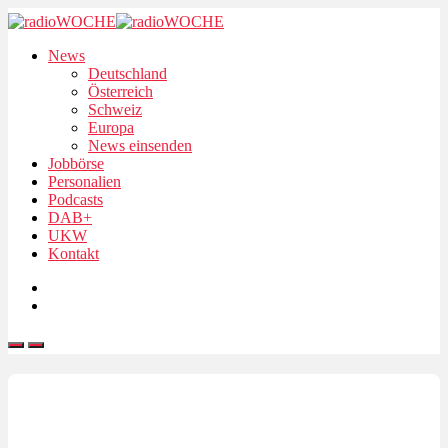
News
Deutschland
Österreich
Schweiz
Europa
News einsenden
Jobbörse
Personalien
Podcasts
DAB+
UKW
Kontakt