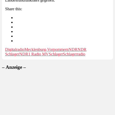
Landesrundfunkrates gegeben.
Share this:
Digitalradio
Mecklenburg-Vorpommern
NDR
NDR
Schlager
NDR1 Radio MV
Schlager
Schlagerradio
– Anzeige –