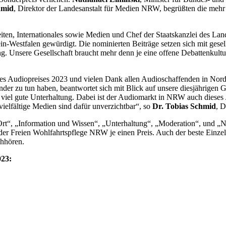
hmid
, Direktor der Landesanstalt für Medien NRW, begrüßten die mehr
iten, Internationales sowie Medien und Chef der Staatskanzlei des La
n-Westfalen gewürdigt. Die nominierten Beiträge setzen sich mit gesel
g. Unsere Gesellschaft braucht mehr denn je eine offene Debattenkultur
udiopreises 2023 und vielen Dank allen Audioschaffenden in Nordrhei
nder zu tun haben, beantwortet sich mit Blick auf unsere diesjährige
r viel gute Unterhaltung. Dabei ist der Audiomarkt in NRW auch dieses 
elfältige Medien sind dafür unverzichtbar“, so
Dr. Tobias Schmid
, D
rt“, „Information und Wissen“, „Unterhaltung“, „Moderation“, und „N
er Freien Wohlfahrtspflege NRW je einen Preis. Auch der beste Einz
hhören.
023: