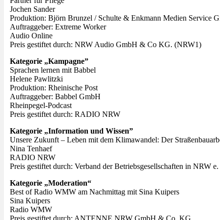
Partner für Pflege
Jochen Sander
Produktion: Björn Brunzel / Schulte & Enkmann Medien Service
Auftraggeber: Extreme Worker
Audio Online
Preis gestiftet durch: NRW Audio GmbH & Co KG. (NRW1)
Kategorie „Kampagne”
Sprachen lernen mit Babbel
Helene Pawlitzki
Produktion: Rheinische Post
Auftraggeber: Babbel GmbH
Rheinpegel-Podcast
Preis gestiftet durch: RADIO NRW
Kategorie „Information und Wissen”
Unsere Zukunft – Leben mit dem Klimawandel: Der Straßenbauarbe
Nina Tenhaef
RADIO NRW
Preis gestiftet durch: Verband der Betriebsgesellschaften in NRW e.
Kategorie „Moderation“
Best of Radio WMW am Nachmittag mit Sina Kuipers
Sina Kuipers
Radio WMW
Preis gestiftet durch: ANTENNE NRW GmbH & Co. KG