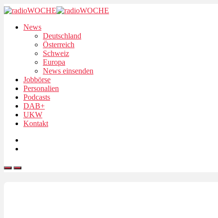
News
Deutschland
Österreich
Schweiz
Europa
News einsenden
Jobbörse
Personalien
Podcasts
DAB+
UKW
Kontakt