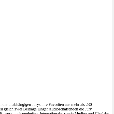
n die unabhängigen Jurys ihre Favoriten aus mehr als 230
il gleich zwei Beiträge junger Audioschaffenden die Jury
d Europaangelegenheiten, Internationales sowie Medien und Chef der