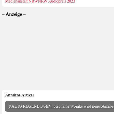
Medienanstalt NRW
NRW Audiopreis 2023
– Anzeige –
Ähnliche Artikel
RADIO REGENBOGEN: Stephanie Woinke wird neue Stimme