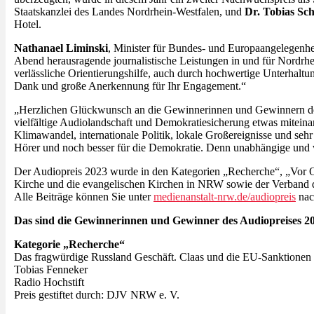
Staatskanzlei des Landes Nordrhein-Westfalen, und
Dr. Tobias Sc
Hotel.
Nathanael Liminski
, Minister für Bundes- und Europaangelegenhe
Abend herausragende journalistische Leistungen in und für Nordrhei
verlässliche Orientierungshilfe, auch durch hochwertige Unterhaltun
Dank und große Anerkennung für Ihr Engagement.“
„Herzlichen Glückwunsch an die Gewinnerinnen und Gewinnern des A
vielfältige Audiolandschaft und Demokratiesicherung etwas miteina
Klimawandel, internationale Politik, lokale Großereignisse und seh
Hörer und noch besser für die Demokratie. Denn unabhängige und vi
Der Audiopreis 2023 wurde in den Kategorien „Recherche“, „Vor O
Kirche und die evangelischen Kirchen in NRW sowie der Verband d
Alle Beiträge können Sie unter
medienanstalt-nrw.de/audiopreis
nac
Das sind die Gewinnerinnen und Gewinner des Audiopreises 2
Kategorie „Recherche“
Das fragwürdige Russland Geschäft. Claas und die EU-Sanktionen
Tobias Fenneker
Radio Hochstift
Preis gestiftet durch: DJV NRW e. V.