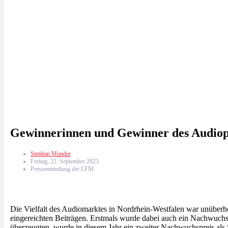
Gewinnerinnen und Gewinner des Audiopre
Stephan Munder
Freitag, 22. September 2023
Pressemitteilung der LFM
Die Vielfalt des Audiomarktes in Nordrhein-Westfalen war unüberhö
eingereichten Beiträgen. Erstmals wurde dabei auch ein Nachwuchsp
überzeugten, wurde in diesem Jahr ein zweiter Nachwuchspreis als 