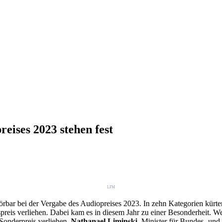
ises 2023 stehen fest
LFM
rbar bei der Vergabe des Audiopreises 2023. In zehn Kategorien kürte
reis verliehen. Dabei kam es in diesem Jahr zu einer Besonderheit. We
Sonderpreis verliehen.
Nathanael Liminski
, Minister für Bundes- un