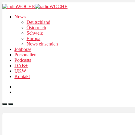
News
Deutschland
Österreich
Schweiz
Europa
News einsenden
Jobbörse
Personalien
Podcasts
DAB+
UKW
Kontakt