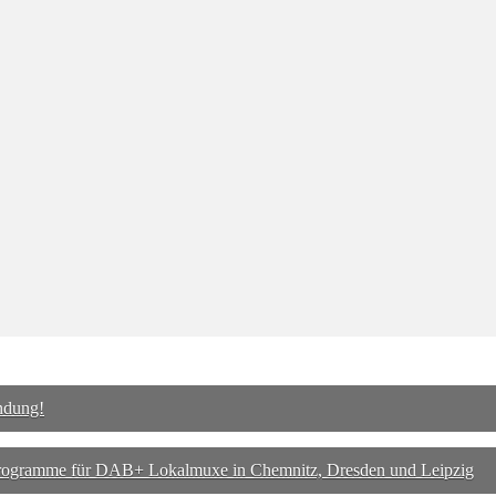
ndung!
nkprogramme für DAB+ Lokalmuxe in Chemnitz, Dresden und Leipzig