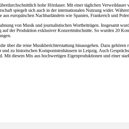
 überdurchschnittlich hohe Hördauer. Mit einer täglichen Verweildauer
chaft spiegelt sich auch in der internationalen Nutzung wider. Währen
ie aus europäischen Nachbarländern wie Spanien, Frankreich und Polen
Verzahnung von Musik und journalistischen Wortbeiträgen. Insgesamt wur
 auf der Produktion exklusiver Konzertmitschnitte. So wurden 20 Konze
ungen.
 die über die reine Musikberichterstattung hinausgehen. Dazu gehöre
tur und zu historischen Komponistenhäusern in Leipzig. Auch Gespräch
. Mit diesem Mix aus hochwertigen Eigenproduktionen und einer starken 