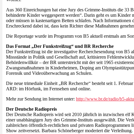
Aus 360 Einreichungen hat eine Jury des Grimme-Instituts die 33 B
behinderte Kinder weggesperrt werden“. Darin geht es um Kinder 
oder müssen in kastenartigen Betten schlafen. Nach Informationen 
Erschreckend dabei ist, dass kein Richter diese Maßnahmen genehmi
Die Reportage wurde im Programm von B5 aktuell erstmals am Sonn
Das Format „Der Funkstreifzug“ und BR Recherche
Der Funkstreifzug ist die investigative Recherchesendung von B5 a
Missstände in Politik und Gesellschaft auf, kritisieren Fehlentwic
Behördenwillkür – der BR unterstreicht mit der seit 1965 existiere
Zwangsmaßnahmen in Kinderheimen, Doping am Olympiastützpunkt Sa
Forensik und Videoüberwachung an Schulen.
Die neue trimediale Einheit „BR Recherche“ besteht seit 1. Februar
ARD: im Hörfunk, im Fernsehen und online.
Mehr zur Sendung im Internet unter:
http://www.br.de/radio/b5-aktu
Der Deutsche Radiopreis
Der Deutsche Radiopreis wird seit 2010 jährlich in inzwischen el
einer unabhängigen Jury des Grimme-Instituts ausgewählt. Die Verl
zahlreichen öffentlich-rechtlichen und privaten Radioprogrammen 
Show zeitversetzt. Barbara Schöneberger moderiert die Verleihung.