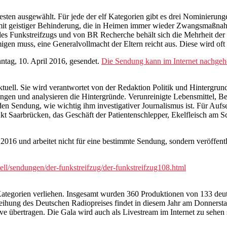
esten ausgewählt. Für jede der elf Kategorien gibt es drei Nominieru
mit geistiger Behinderung, die in Heimen immer wieder Zwangsmaßnahm
des Funkstreifzugs und von BR Recherche behält sich die Mehrheit der
gen muss, eine Generalvollmacht der Eltern reicht aus. Diese wird oft
tag, 10. April 2016, gesendet.
Die Sendung kann im Internet nachgeh
ktuell. Sie wird verantwortet von der Redaktion Politik und Hintergr
klungen und analysieren die Hintergründe. Verunreinigte Lebensmittel,
nden Sendung, wie wichtig ihm investigativer Journalismus ist. Für Auf
arbrücken, das Geschäft der Patientenschlepper, Ekelfleisch am Sch
 2016 und arbeitet nicht für eine bestimmte Sendung, sondern veröffen
ell/sendungen/der-funkstreifzug/der-funkstreifzug108.html
f Kategorien verliehen. Insgesamt wurden 360 Produktionen von 133 de
eihung des Deutschen Radiopreises findet in diesem Jahr am Donnersta
live übertragen. Die Gala wird auch als Livestream im Internet zu seh