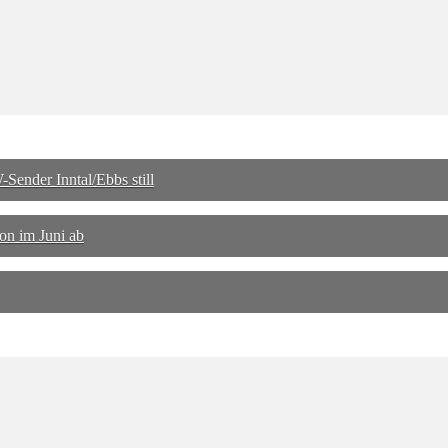
ender Inntal/Ebbs still
on im Juni ab