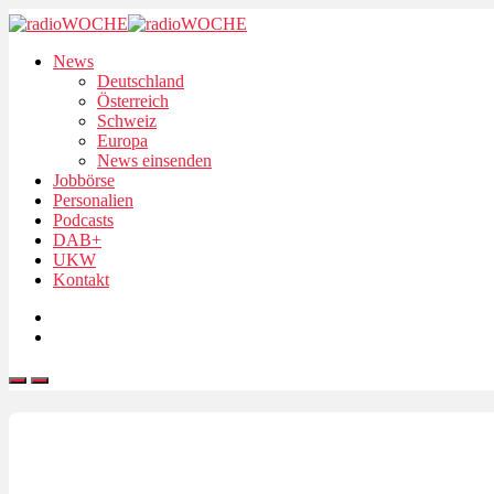
News
Deutschland
Österreich
Schweiz
Europa
News einsenden
Jobbörse
Personalien
Podcasts
DAB+
UKW
Kontakt