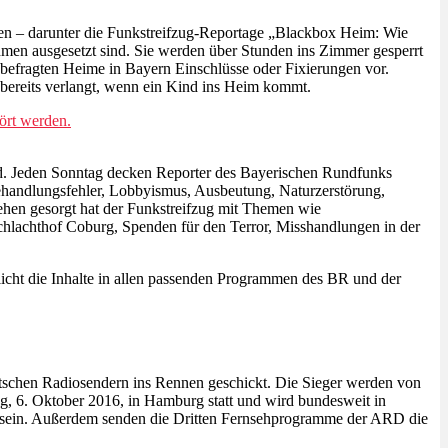
ngen – darunter die Funkstreifzug-Reportage „Blackbox Heim: Wie
en ausgesetzt sind. Sie werden über Stunden ins Zimmer gesperrt
 befragten Heime in Bayern Einschlüsse oder Fixierungen vor.
 bereits verlangt, wenn ein Kind ins Heim kommt.
ört werden.
und. Jeden Sonntag decken Reporter des Bayerischen Rundfunks
 Behandlungsfehler, Lobbyismus, Ausbeutung, Naturzerstörung,
sehen gesorgt hat der Funkstreifzug mit Themen wie
lachthof Coburg, Spenden für den Terror, Misshandlungen in der
tlicht die Inhalte in allen passenden Programmen des BR und der
utschen Radiosendern ins Rennen geschickt. Die Sieger werden von
g, 6. Oktober 2016, in Hamburg statt und wird bundesweit in
en sein. Außerdem senden die Dritten Fernsehprogramme der ARD die