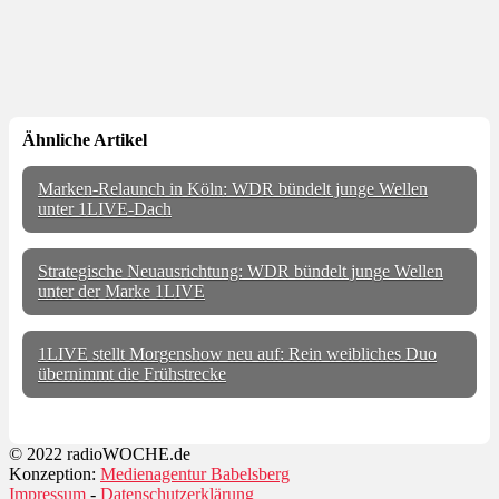
Ähnliche Artikel
Marken-Relaunch in Köln: WDR bündelt junge Wellen
unter 1LIVE-Dach
Strategische Neuausrichtung: WDR bündelt junge Wellen
unter der Marke 1LIVE
1LIVE stellt Morgenshow neu auf: Rein weibliches Duo
übernimmt die Frühstrecke
© 2022 radioWOCHE.de
Konzeption:
Medienagentur Babelsberg
Impressum
-
Datenschutzerklärung