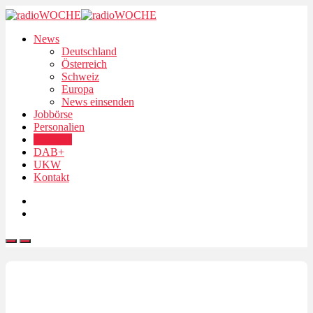
News
Deutschland
Österreich
Schweiz
Europa
News einsenden
Jobbörse
Personalien
Podcasts
DAB+
UKW
Kontakt