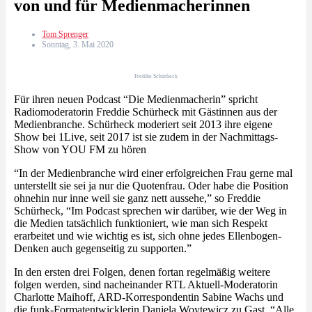
von und für Medienmacherinnen
Tom Sprenger
Sonntag, 3. Mai 2020
Freddie Schürheck
Für ihren neuen Podcast “Die Medienmacherin” spricht
Radiomoderatorin Freddie Schürheck mit Gästinnen aus der
Medienbranche. Schürheck moderiert seit 2013 ihre eigene
Show bei 1Live, seit 2017 ist sie zudem in der Nachmittags-
Show von YOU FM zu hören
“In der Medienbranche wird einer erfolgreichen Frau gerne mal
unterstellt sie sei ja nur die Quotenfrau. Oder habe die Position
ohnehin nur inne weil sie ganz nett aussehe,” so Freddie
Schürheck, “Im Podcast sprechen wir darüber, wie der Weg in
die Medien tatsächlich funktioniert, wie man sich Respekt
erarbeitet und wie wichtig es ist, sich ohne jedes Ellenbogen-
Denken auch gegenseitig zu supporten.”
In den ersten drei Folgen, denen fortan regelmäßig weitere
folgen werden, sind nacheinander RTL Aktuell-Moderatorin
Charlotte Maihoff, ARD-Korrespondentin Sabine Wachs und
die funk-Formatentwicklerin Daniela Woytewicz zu Gast. “Alle