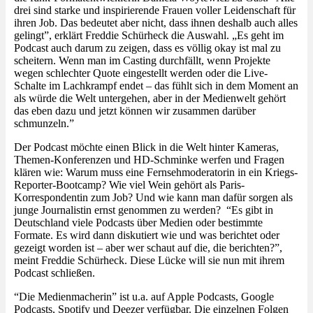
drei sind starke und inspirierende Frauen voller Leidenschaft für
ihren Job. Das bedeutet aber nicht, dass ihnen deshalb auch alles
gelingt”, erklärt Freddie Schürheck die Auswahl. „Es geht im
Podcast auch darum zu zeigen, dass es völlig okay ist mal zu
scheitern. Wenn man im Casting durchfällt, wenn Projekte
wegen schlechter Quote eingestellt werden oder die Live-
Schalte im Lachkrampf endet – das fühlt sich in dem Moment an
als würde die Welt untergehen, aber in der Medienwelt gehört
das eben dazu und jetzt können wir zusammen darüber
schmunzeln.”
Der Podcast möchte einen Blick in die Welt hinter Kameras,
Themen-Konferenzen und HD-Schminke werfen und Fragen
klären wie: Warum muss eine Fernsehmoderatorin in ein Kriegs-
Reporter-Bootcamp? Wie viel Wein gehört als Paris-
Korrespondentin zum Job? Und wie kann man dafür sorgen als
junge Journalistin ernst genommen zu werden? “Es gibt in
Deutschland viele Podcasts über Medien oder bestimmte
Formate. Es wird dann diskutiert wie und was berichtet oder
gezeigt worden ist – aber wer schaut auf die, die berichten?”,
meint Freddie Schürheck. Diese Lücke will sie nun mit ihrem
Podcast schließen.
“Die Medienmacherin” ist u.a. auf Apple Podcasts, Google
Podcasts, Spotify und Deezer verfügbar. Die einzelnen Folgen