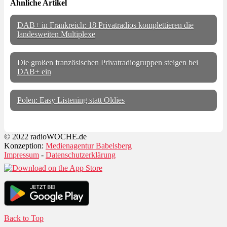
Ähnliche Artikel
DAB+ in Frankreich: 18 Privatradios komplettieren die
landesweiten Multiplexe
Die großen französischen Privatradiogruppen steigen bei
DAB+ ein
Polen: Easy Listening statt Oldies
© 2022 radioWOCHE.de
Konzeption:
Medienagentur Babelsberg
Impressum
-
Datenschutzerklärung
Back to Top