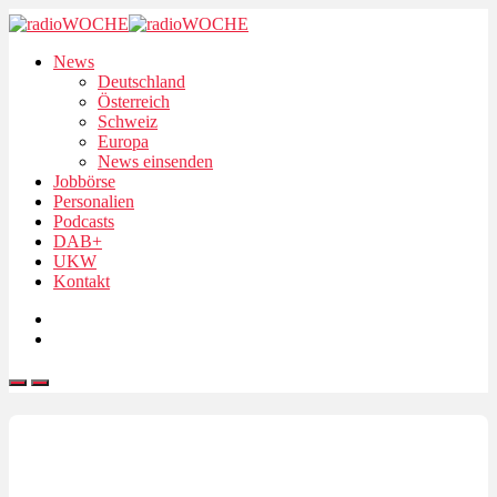
News
Deutschland
Österreich
Schweiz
Europa
News einsenden
Jobbörse
Personalien
Podcasts
DAB+
UKW
Kontakt