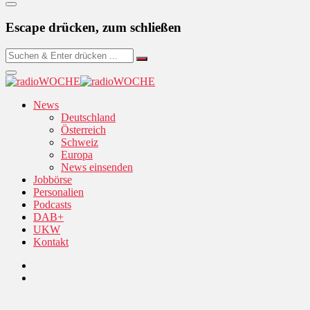
Escape drücken, zum schließen
News
Deutschland
Österreich
Schweiz
Europa
News einsenden
Jobbörse
Personalien
Podcasts
DAB+
UKW
Kontakt