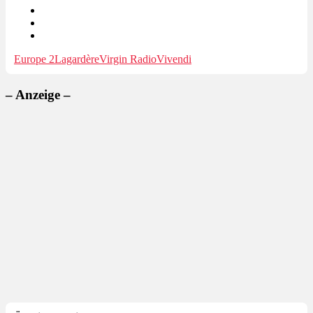
Europe 2
Lagardère
Virgin Radio
Vivendi
– Anzeige –