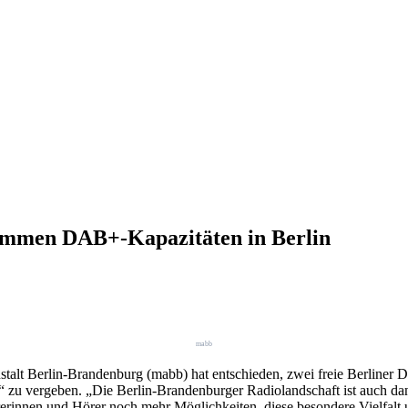
mmen DAB+-Kapazitäten in Berlin
mabb
nstalt Berlin-Brandenburg (mabb) hat entschieden, zwei freie Berlin
u vergeben. „Die Berlin-Brandenburger Radiolandschaft ist auch dank
rinnen und Hörer noch mehr Möglichkeiten, diese besondere Vielfalt u