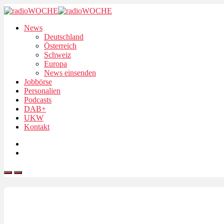
News
Deutschland
Österreich
Schweiz
Europa
News einsenden
Jobbörse
Personalien
Podcasts
DAB+
UKW
Kontakt