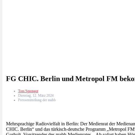
FG CHIC. Berlin und Metropol FM beko
Tom Sprenger
Dienstag, 12. März 2024
Pressemitteilung der mabb
Mehrsprachige Radiovielfalt in Berlin: Der Medienrat der Mediena
CHIC. Berlin“ und das türkisch-deutsche Programm „Metropol FM“ z
Gorholt, Vorsitzender des mabb-Medienrates. „Ab sofort haben Höre