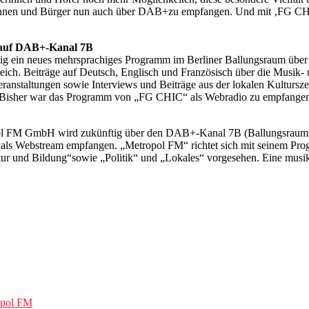
erinnen und Bürger nun auch über DAB+zu empfangen. Und mit ‚FG CHIC
 auf DAB+-Kanal 7B
ig ein neues mehrsprachiges Programm im Berliner Ballungsraum ü
ch. Beiträge auf Deutsch, Englisch und Französisch über die Musik- 
anstaltungen sowie Interviews und Beiträge aus der lokalen Kulturszen
rn. Bisher war das Programm von „FG CHIC“ als Webradio zu empfange
l FM GmbH wird zukünftig über den DAB+-Kanal 7B (Ballungsraum Be
ls Webstream empfangen. „Metropol FM“ richtet sich mit seinem Prog
ur und Bildung“sowie „Politik“ und „Lokales“ vorgesehen. Eine musik
opol FM