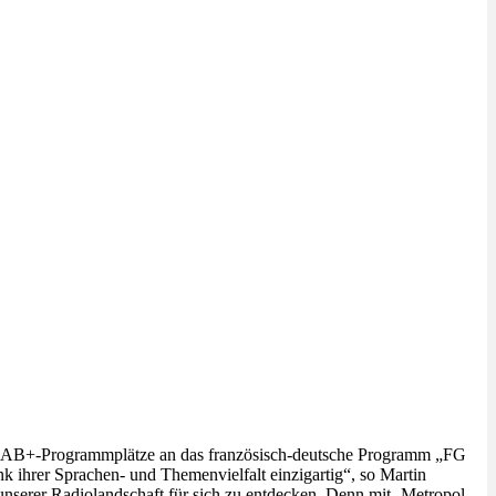
er DAB+-Programmplätze an das französisch-deutsche Programm „FG
 ihrer Sprachen- und Themenvielfalt einzigartig“, so Martin
nserer Radiolandschaft für sich zu entdecken. Denn mit ‚Metropol