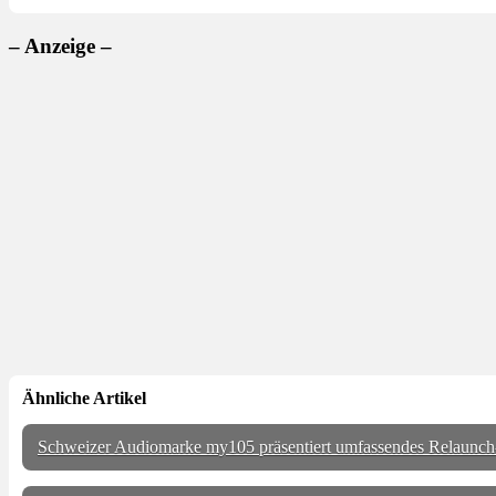
– Anzeige –
Ähnliche Artikel
Schweizer Audiomarke my105 präsentiert umfassendes Relaunch