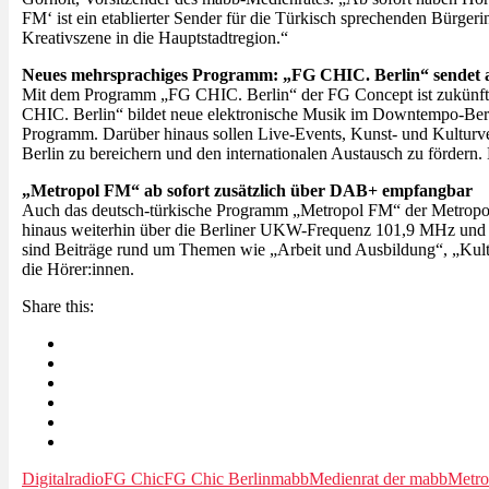
FM‘ ist ein etablierter Sender für die Türkisch sprechenden Bürg
Kreativszene in die Hauptstadtregion.“
Neues mehrsprachiges Programm: „FG CHIC. Berlin“ sendet
Mit dem Programm „FG CHIC. Berlin“ der FG Concept ist zukünft
CHIC. Berlin“ bildet neue elektronische Musik im Downtempo-Berei
Programm. Darüber hinaus sollen Live-Events, Kunst- und Kulturver
Berlin zu bereichern und den internationalen Austausch zu förde
„Metropol FM“ ab sofort zusätzlich über DAB+ empfangbar
Auch das deutsch-türkische Programm „Metropol FM“ der Metropo
hinaus weiterhin über die Berliner UKW-Frequenz 101,9 MHz und a
sind Beiträge rund um Themen wie „Arbeit und Ausbildung“, „Kult
die Hörer:innen.
Share this:
Digitalradio
FG Chic
FG Chic Berlin
mabb
Medienrat der mabb
Metr