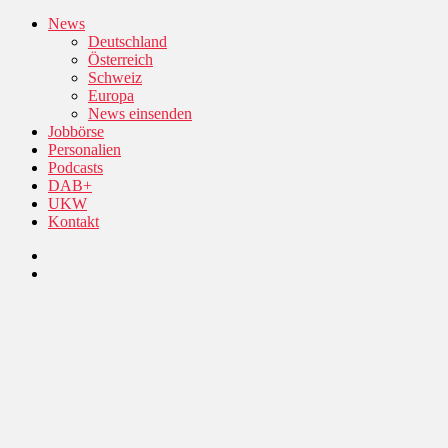
News
Deutschland
Österreich
Schweiz
Europa
News einsenden
Jobbörse
Personalien
Podcasts
DAB+
UKW
Kontakt