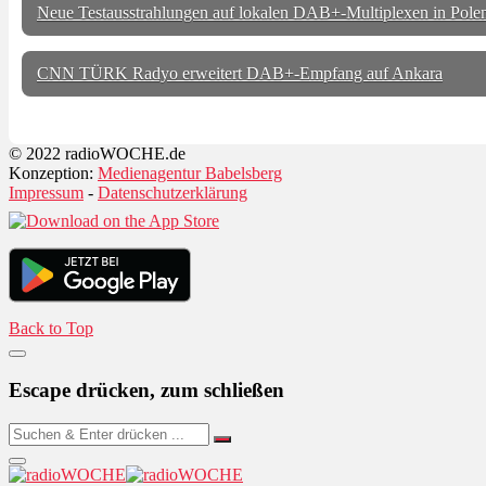
Neue Testausstrahlungen auf lokalen DAB+-Multiplexen in Pole
CNN TÜRK Radyo erweitert DAB+-Empfang auf Ankara
© 2022 radioWOCHE.de
Konzeption:
Medienagentur Babelsberg
Impressum
-
Datenschutzerklärung
Back to Top
Escape drücken, zum schließen