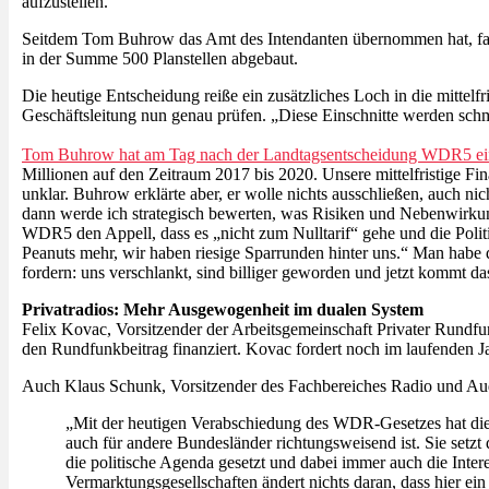
aufzustellen.“
Seitdem Tom Buhrow das Amt des Intendanten übernommen hat, fah
in der Summe 500 Planstellen abgebaut.
Die heutige Entscheidung reiße ein zusätzliches Loch in die mitte
Geschäftsleitung nun genau prüfen. „Diese Einschnitte werden schm
Tom Buhrow hat am Tag nach der Landtagsentscheidung WDR5 ein 
Millionen auf den Zeitraum 2017 bis 2020. Unsere mittelfristige F
unklar. Buhrow erklärte aber, er wolle nichts ausschließen, auch n
dann werde ich strategisch bewerten, was Risiken und Nebenwirkung
WDR5 den Appell, dass es „nicht zum Nulltarif“ gehe und die Polit
Peanuts mehr, wir haben riesige Sparrunden hinter uns.“ Man habe
fordern: uns verschlankt, sind billiger geworden und jetzt kommt d
Privatradios: Mehr Ausgewogenheit im dualen System
Felix Kovac, Vorsitzender der Arbeitsgemeinschaft Privater Rundfun
den Rundfunkbeitrag finanziert. Kovac fordert noch im laufende
Auch Klaus Schunk, Vorsitzender des Fachbereiches Radio und Aud
„Mit der heutigen Verabschiedung des WDR-Gesetzes hat di
auch für andere Bundesländer richtungsweisend ist. Sie set
die politische Agenda gesetzt und dabei immer auch die Inte
Vermarktungsgesellschaften ändert nichts daran, dass hier ei