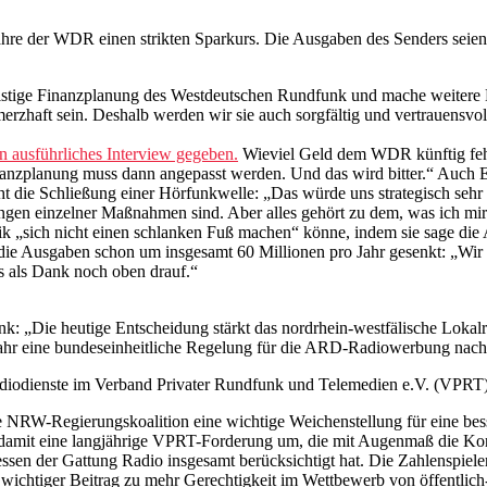
re der WDR einen strikten Sparkurs. Die Ausgaben des Senders seien
lfristige Finanzplanung des Westdeutschen Rundfunk und mache weitere
erzhaft sein. Deshalb werden wir sie auch sorgfältig und vertrauensvol
ausführliches Interview gegeben.
Wieviel Geld dem WDR künftig fehle
inanzplanung muss dann angepasst werden. Und das wird bitter.“ Auch E
icht die Schließung einer Hörfunkwelle: „Das würde uns strategisch sehr
en einzelner Maßnahmen sind. Aber alles gehört zu dem, was ich mir v
ik „sich nicht einen schlanken Fuß machen“ könne, indem sie sage die
 die Ausgaben schon um insgesamt 60 Millionen pro Jahr gesenkt: „Wir
as als Dank noch oben drauf.“
k: „Die heutige Entscheidung stärkt das nordrhein-westfälische Lokalr
n Jahr eine bundeseinheitliche Regelung für die ARD-Radiowerbung n
iodienste im Verband Privater Rundfunk und Telemedien e.V. (VPRT) z
e NRW-Regierungskoalition eine wichtige Weichenstellung für eine b
zt damit eine langjährige VPRT-Forderung um, die mit Augenmaß die K
ressen der Gattung Radio insgesamt berücksichtigt hat. Die Zahlenspi
n wichtiger Beitrag zu mehr Gerechtigkeit im Wettbewerb von öffentlich-