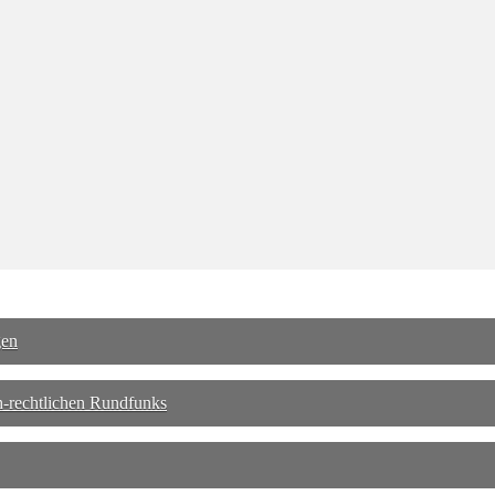
gen
h-rechtlichen Rundfunks