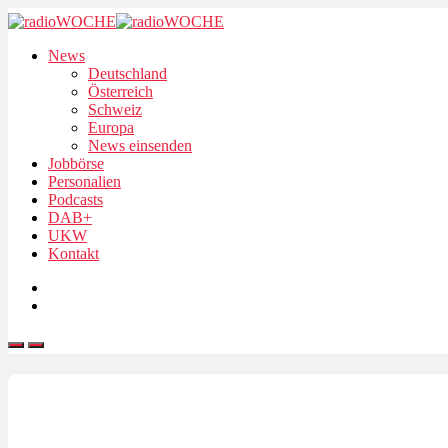
News
Deutschland
Österreich
Schweiz
Europa
News einsenden
Jobbörse
Personalien
Podcasts
DAB+
UKW
Kontakt