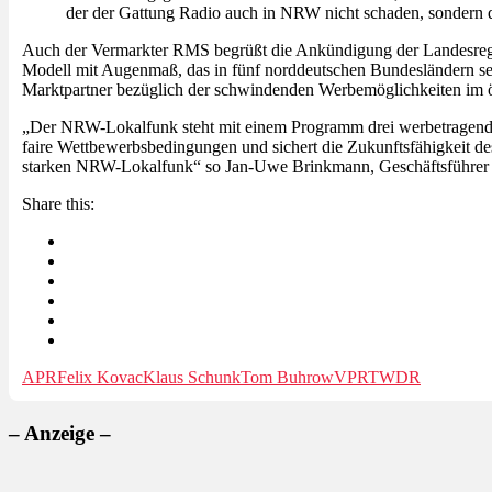
der der Gattung Radio auch in NRW nicht schaden, sondern d
Auch der Vermarkter RMS begrüßt die Ankündigung der Landesregie
Modell mit Augenmaß, das in fünf norddeutschen Bundesländern seit
Marktpartner bezüglich der schwindenden Werbemöglichkeiten im ö
„Der NRW-Lokalfunk steht mit einem Programm drei werbetragenden
faire Wettbewerbsbedingungen und sichert die Zukunftsfähigkeit d
starken NRW-Lokalfunk“ so Jan-Uwe Brinkmann, Geschäftsführer
Share this:
APR
Felix Kovac
Klaus Schunk
Tom Buhrow
VPRT
WDR
– Anzeige –