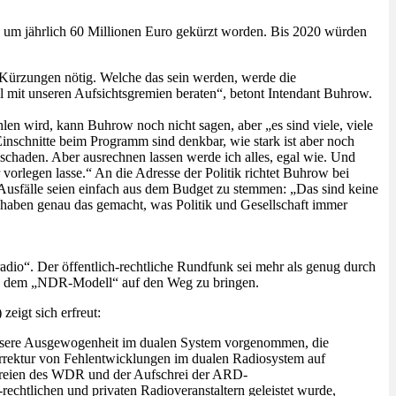
 um jährlich 60 Millionen Euro gekürzt worden. Bis 2020 würden
 Kürzungen nötig. Welche das sein werden, werde die
l mit unseren Aufsichtsgremien beraten“, betont Intendant Buhrow.
n wird, kann Buhrow noch nicht sagen, aber „es sind viele, viele
inschnitte beim Programm sind denkbar, wie stark ist aber noch
 schaden. Aber ausrechnen lassen werde ich alles, egal wie. Und
orlegen lasse.“ An die Adresse der Politik richtet Buhrow bei
 Ausfälle seien einfach aus dem Budget zu stemmen: „Das sind keine
 haben genau das gemacht, was Politik und Gesellschaft immer
adio“. Der öffentlich-rechtliche Rundfunk sei mehr als genug durch
ach dem „NDR-Modell“ auf den Weg zu bringen.
eigt sich erfreut:
essere Ausgewogenheit im dualen System vorgenommen, die
orrektur von Fehlentwicklungen im dualen Radiosystem auf
elereien des WDR und der Aufschrei der ARD-
rechtlichen und privaten Radioveranstaltern geleistet wurde,