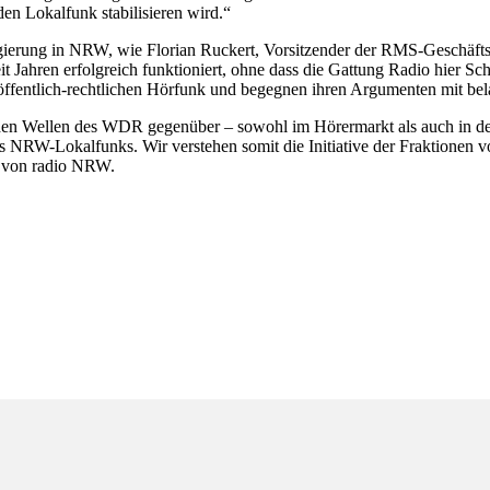
en Lokalfunk stabilisieren wird.“
rung in NRW, wie Florian Ruckert, Vorsitzender der RMS-Geschäftsfü
 Jahren erfolgreich funktioniert, ohne dass die Gattung Radio hier S
ffentlich-rechtlichen Hörfunk und begegnen ihren Argumenten mit bel
 Wellen des WDR gegenüber – sowohl im Hörermarkt als auch in der Ve
es NRW-Lokalfunks. Wir verstehen somit die Initiative der Fraktione
 von radio NRW.