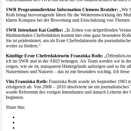
SWR Programmdirektor Information Clemens Bratzler:
„Wir f
Roth bringt hervorragende Ideen für die Weiterentwicklung der Mul
klaren Kompass bei der Bewertung und Einschätzung von Themen u
SWR Intendant Kai Gniffke:
„In Zeiten von tiefgreifenden Verän
Multimedialen Chefredaktion kommt hier eine ganz besondere Rolle z
Sie ist prädestiniert, um als Erste Chefredakteurin die journalis
weiter zu fördern.“
Künftige Erste Chefredakteurin Franziska Roth:
„Öffentlich-re
ich im SWR und in der ARD beitragen. Als Team werden wir in der
zeigen, wie sie ist, transparent Hintergründe aufzeigen und so für a
Nutzerinnen und Nutzern – das ist mir besonders wichtig. Ich freu
Vita Franziska Roth:
Franziska Roth wurde im September 1983 in M
erfolgreich ab. Von 2008 – 2010 absolvierte sie ein journalistisc
wurde Referentin des vorigen Intendanten und danach Leiterin der O
beginnen.
Share this: