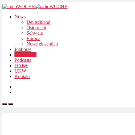
News
Deutschland
Österreich
Schweiz
Europa
News einsenden
Jobbörse
Personalien
Podcasts
DAB+
UKW
Kontakt