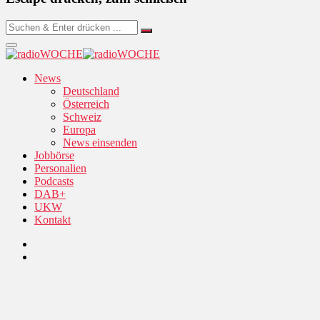
News
Deutschland
Österreich
Schweiz
Europa
News einsenden
Jobbörse
Personalien
Podcasts
DAB+
UKW
Kontakt