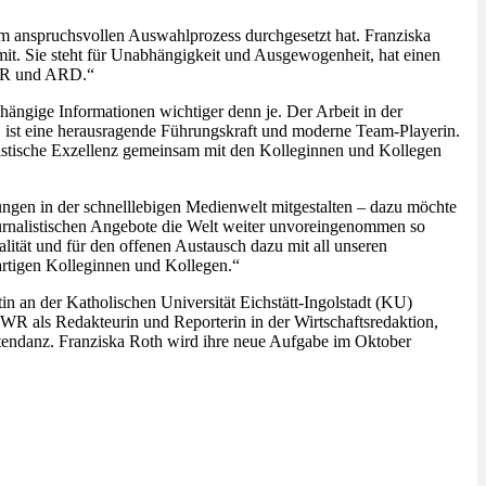
nem anspruchsvollen Auswahlprozess durchgesetzt hat. Franziska
mit. Sie steht für Unabhängigkeit und Ausgewogenheit, hat einen
SWR und ARD.“
hängige Informationen wichtiger denn je. Der Arbeit in der
e, ist eine herausragende Führungskraft und moderne Team-Playerin.
zistische Exzellenz gemeinsam mit den Kolleginnen und Kollegen
rungen in der schnelllebigen Medienwelt mitgestalten – dazu möchte
urnalistischen Angebote die Welt weiter unvoreingenommen so
alität und für den offenen Austausch dazu mit all unseren
artigen Kolleginnen und Kollegen.“
 an der Katholischen Universität Eichstätt-Ingolstadt (KU)
SWR als Redakteurin und Reporterin in der Wirtschaftsredaktion,
Intendanz. Franziska Roth wird ihre neue Aufgabe im Oktober