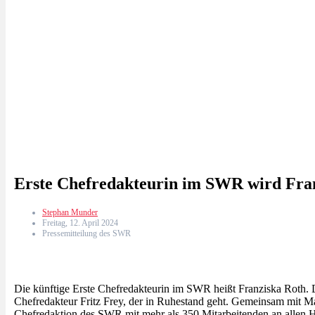
Erste Chefredakteurin im SWR wird Fra
Stephan Munder
Freitag, 12. April 2024
Pressemitteilung des SWR
Die künftige Erste Chefredakteurin im SWR heißt Franziska Roth. Di
Chefredakteur Fritz Frey, der in Ruhestand geht. Gemeinsam mit Ma
Chefredaktion des SWR mit mehr als 350 Mitarbeitenden an allen H