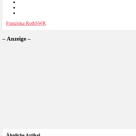
Franziska Roth
SWR
– Anzeige –
Ähnliche Artikel