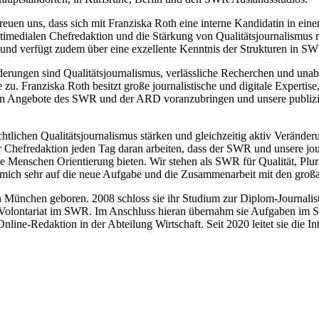
reuen uns, dass sich mit Franziska Roth eine interne Kandidatin in ei
timedialen Chefredaktion und die Stärkung von Qualitätsjournalismus 
nd verfügt zudem über eine exzellente Kenntnis der Strukturen in 
derungen sind Qualitätsjournalismus, verlässliche Recherchen und unab
u. Franziska Roth besitzt große journalistische und digitale Expertis
tischen Angebote des SWR und der ARD voranzubringen und unsere publi
chtlichen Qualitätsjournalismus stärken und gleichzeitig aktiv Verände
 Chefredaktion jeden Tag daran arbeiten, dass der SWR und unsere jo
lle Menschen Orientierung bieten. Wir stehen als SWR für Qualität, Plur
e mich sehr auf die neue Aufgabe und die Zusammenarbeit mit den groß
ünchen geboren. 2008 schloss sie ihr Studium zur Diplom-Journalistin
hes Volontariat im SWR. Im Anschluss hieran übernahm sie Aufgaben im 
nline-Redaktion in der Abteilung Wirtschaft. Seit 2020 leitet sie die 