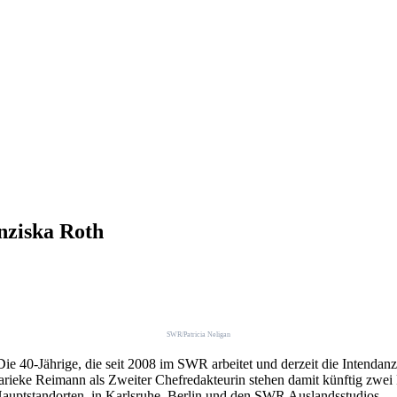
nziska Roth
SWR/Patricia Neligan
e 40-Jährige, die seit 2008 im SWR arbeitet und derzeit die Intendanz 
rieke Reimann als Zweiter Chefredakteurin stehen damit künftig zwei 
auptstandorten, in Karlsruhe, Berlin und den SWR Auslandsstudios.