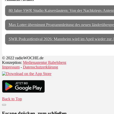
80 Jahre SWR Studio Kaiserslautern: Von der Nachkriegs-Anten
Max Lotter übernimmt Programmleitung des neuen länderüber
SWR Podcastfestival 2026: Mannheim wird im April wieder zur
© 2022 radioWOCHE.de
Konzeption:
Medienagentur Babelsberg
Impressum
-
Datenschutzerklärung
Back to Top
Escape drücken, zum schließen