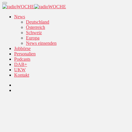
News
Deutschland
Österreich
Schweiz
Europa
News einsenden
Jobbörse
Personalien
Podcasts
DAB+
UKW
Kontakt