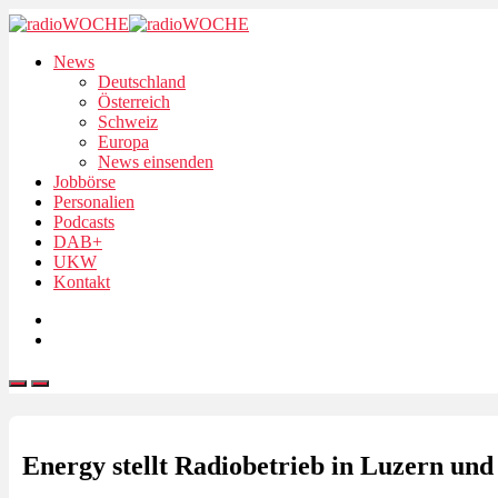
News
Deutschland
Österreich
Schweiz
Europa
News einsenden
Jobbörse
Personalien
Podcasts
DAB+
UKW
Kontakt
Energy stellt Radiobetrieb in Luzern und 