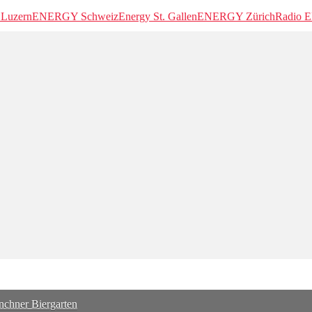
 Luzern
ENERGY Schweiz
Energy St. Gallen
ENERGY Zürich
Radio
nchner Biergarten