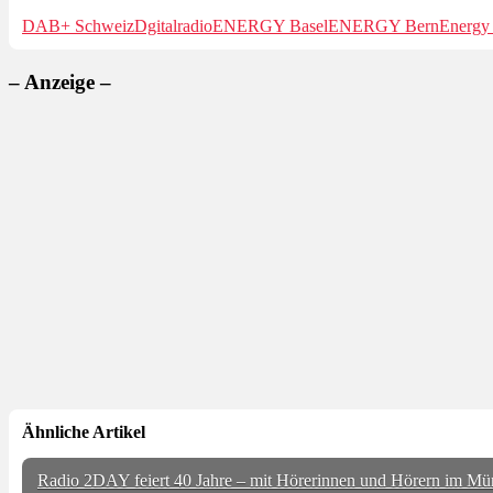
DAB+ Schweiz
Dgitalradio
ENERGY Basel
ENERGY Bern
Energy
– Anzeige –
Ähnliche Artikel
Radio 2DAY feiert 40 Jahre – mit Hörerinnen und Hörern im Mü