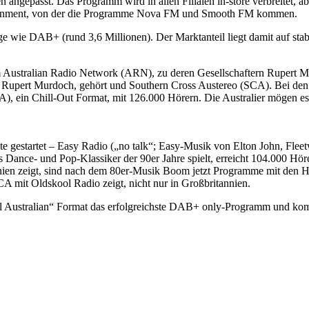
 angepasst. Das Programm wird in allen Filialen in-store verbreitet, 
ertainment, von der die Programme Nova FM und Smooth FM kommen.
ege wie DAB+ (rund 3,6 Millionen). Der Marktanteil liegt damit auf st
m Australian Radio Network (ARN), zu deren Gesellschaftern Rupert 
Rupert Murdoch, gehört und Southern Cross Austereo (SCA). Bei de
ein Chill-Out Format, mit 126.000 Hörern. Die Australier mögen es en
e gestartet – Easy Radio („no talk“; Easy-Musik von Elton John, Fle
Dance- und Pop-Klassiker der 90er Jahre spielt, erreicht 104.000 Hör
nien zeigt, sind nach dem 80er-Musik Boom jetzt Programme mit den Hit
CA mit Oldskool Radio zeigt, nicht nur in Großbritannien.
All Australian“ Format das erfolgreichste DAB+ only-Programm und komm