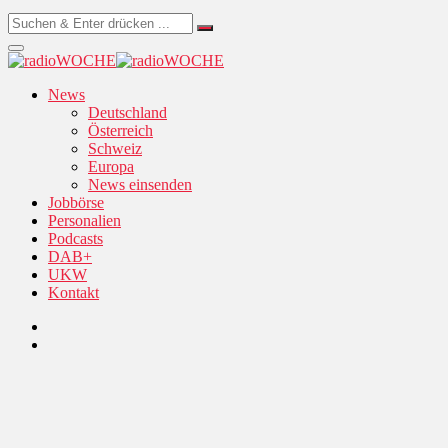
News
Deutschland
Österreich
Schweiz
Europa
News einsenden
Jobbörse
Personalien
Podcasts
DAB+
UKW
Kontakt