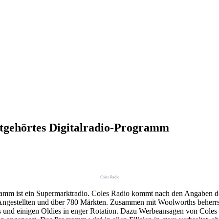
stgehörtes Digitalradio-Programm
Coles Radio
ogramm ist ein Supermarktradio. Coles Radio kommt nach den Angaben 
0 Angestellten und über 780 Märkten. Zusammen mit Woolworths beherrs
ts und einigen Oldies in enger Rotation. Dazu Werbeansagen von Coles