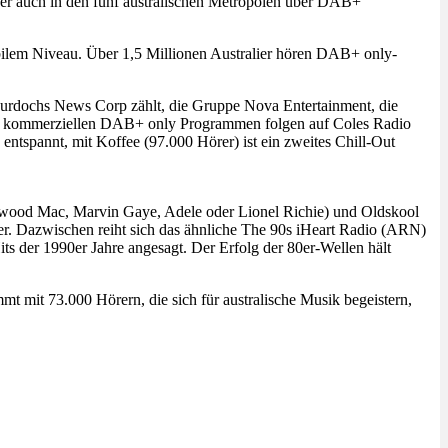
aber auch in den fünf australischen Metropolen über DAB+
abilem Niveau. Über 1,5 Millionen Australier hören DAB+ only-
Murdochs News Corp zählt, die Gruppe Nova Entertainment, die
n kommerziellen DAB+ only Programmen folgen auf Coles Radio
tspannt, mit Koffee (97.000 Hörer) ist ein zweites Chill-Out
etwood Mac, Marvin Gaye, Adele oder Lionel Richie) und Oldskool
er. Dazwischen reiht sich das ähnliche The 90s iHeart Radio (ARN)
s der 1990er Jahre angesagt. Der Erfolg der 80er-Wellen hält
t mit 73.000 Hörern, die sich für australische Musik begeistern,