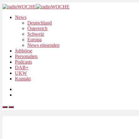
News
Deutschland
Österreich
Schweiz
Europa
News einsenden
Jobbörse
Personalien
Podcasts
DAB+
UKW
Kontakt