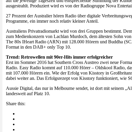
auf die jeweilige Tageszeit und entsprechende Stimmung der Kunden
ausgestrahlt. Produziert wird es von der Radiogruppe Nova Ent
27 Prozent der Australier hören Radio über digitale Verbreitungsw
Programme, ein immer noch relativ kleiner Anteil.
Australiens Privatradiomarkt wird von drei Gruppen bestimmt. De
zum Medienkonzern von Lachlan Murdoch, dem ältesten Sohn von 
The 80s IHeart Radio (ARN) mit 128.000 Hörern und Buddha (SCA), 
Format in den DAB+ only Top 10.
Trend: Retrowellen mit 90er-Hits immer erfolgreicher
Erst im Sommer 2016 hat Southern Cross Austreo zwei neue Format
Radio. Easy Radio kommt auf 110.000 Hörer – Oldskool Radio, das 
mit 107.000 Hörern ein. Wie der Erfolg von Kisstory in Großbritan
dabei weiter an. Das Erfolgsrezept von Kisstory funktioniert, wie S
Aussie Digital, das nur in Melbourne sendet, ist dort mit seinem „
landesweit auf Platz 10.
Share this: