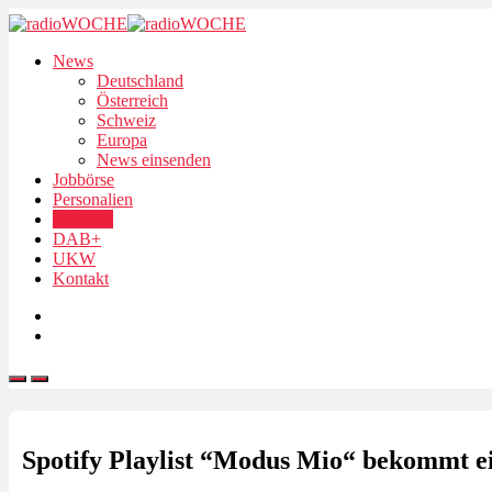
News
Deutschland
Österreich
Schweiz
Europa
News einsenden
Jobbörse
Personalien
Podcasts
DAB+
UKW
Kontakt
Spotify Playlist “Modus Mio“ bekommt e