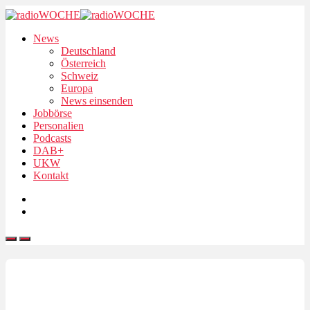
News
Deutschland
Österreich
Schweiz
Europa
News einsenden
Jobbörse
Personalien
Podcasts
DAB+
UKW
Kontakt