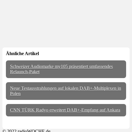
Ähnliche Artikel
Schweizer Audiomarke my105 präsentiert umfassendes
Relaunch-Paket
Neue Testausstrahlungen auf lokalen DAB+-Multiplexen in
Polen
CNN TÜRK Radyo erweitert DAB+-Empfang auf Ankara
© 2022 radioWOCHE.de