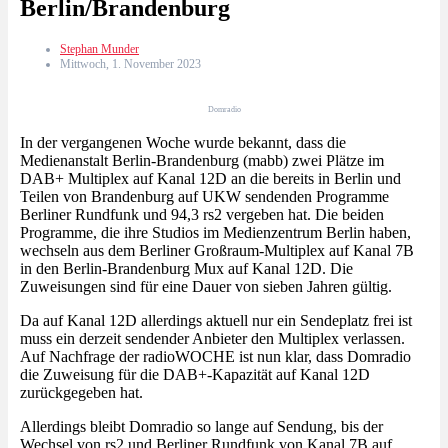
Berlin/Brandenburg
Stephan Munder
Mittwoch, 1. November 2023
Domradio
In der vergangenen Woche wurde bekannt, dass die
Medienanstalt Berlin-Brandenburg (mabb) zwei Plätze im
DAB+ Multiplex auf Kanal 12D an die bereits in Berlin und
Teilen von Brandenburg auf UKW sendenden Programme
Berliner Rundfunk und 94,3 rs2 vergeben hat. Die beiden
Programme, die ihre Studios im Medienzentrum Berlin haben,
wechseln aus dem Berliner Großraum-Multiplex auf Kanal 7B
in den Berlin-Brandenburg Mux auf Kanal 12D. Die
Zuweisungen sind für eine Dauer von sieben Jahren gültig.
Da auf Kanal 12D allerdings aktuell nur ein Sendeplatz frei ist
muss ein derzeit sendender Anbieter den Multiplex verlassen.
Auf Nachfrage der radioWOCHE ist nun klar, dass Domradio
die Zuweisung für die DAB+-Kapazität auf Kanal 12D
zurückgegeben hat.
Allerdings bleibt Domradio so lange auf Sendung, bis der
Wechsel von rs2 und Berliner Rundfunk von Kanal 7B auf