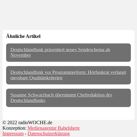
Ähnliche Artikel
Deutschlandfunk präsentiert neues Sendeschema ab
November
Deutschlandfunk vor Programmreform: Hörfunkrat verlangt
messbare Qualitätskriterien
Susanne Schwarzbach übernimmt Chefredaktion des
Deutschlandfunks
© 2022 radioWOCHE.de
Konzeption:
Medienagentur Babelsberg
Impressum
-
Datenschutzerklärung