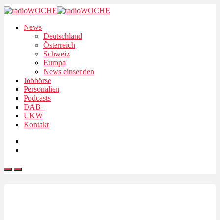
News
Deutschland
Österreich
Schweiz
Europa
News einsenden
Jobbörse
Personalien
Podcasts
DAB+
UKW
Kontakt