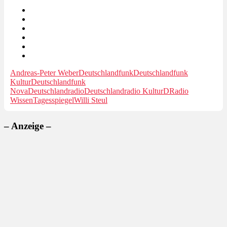
Andreas-Peter Weber
Deutschlandfunk
Deutschlandfunk
Kultur
Deutschlandfunk
Nova
Deutschlandradio
Deutschlandradio Kultur
DRadio
Wissen
Tagesspiegel
Willi Steul
– Anzeige –