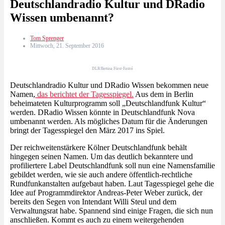
Deutschlandradio Kultur und DRadio
Wissen umbenannt?
Tom Sprenger
Mittwoch, 21. September 2016
DLR/Bettina Fürst-Fastré
Deutschlandradio Kultur und DRadio Wissen bekommen neue
Namen,
das berichtet der Tagesspiegel.
Aus dem in Berlin
beheimateten Kulturprogramm soll „Deutschlandfunk Kultur“
werden. DRadio Wissen könnte in Deutschlandfunk Nova
umbenannt werden. Als mögliches Datum für die Änderungen
bringt der Tagesspiegel den März 2017 ins Spiel.
Der reichweitenstärkere Kölner Deutschlandfunk behält
hingegen seinen Namen. Um das deutlich bekanntere und
profiliertere Label Deutschlandfunk soll nun eine Namensfamilie
gebildet werden, wie sie auch andere öffentlich-rechtliche
Rundfunkanstalten aufgebaut haben. Laut Tagesspiegel gehe die
Idee auf Programmdirektor Andreas-Peter Weber zurück, der
bereits den Segen von Intendant Willi Steul und dem
Verwaltungsrat habe. Spannend sind einige Fragen, die sich nun
anschließen. Kommt es auch zu einem weitergehenden