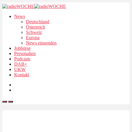
News
Deutschland
Österreich
Schweiz
Europa
News einsenden
Jobbörse
Personalien
Podcasts
DAB+
UKW
Kontakt