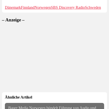
Dänemark
Finnland
Norwegen
SBS Discovery Radio
Schweden
– Anzeige –
Ähnliche Artikel
Bauer Media Norwegen bündelt Führung von Audio und