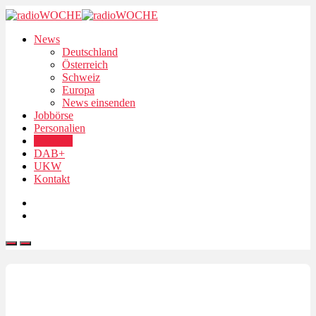
News
Deutschland
Österreich
Schweiz
Europa
News einsenden
Jobbörse
Personalien
Podcasts
DAB+
UKW
Kontakt