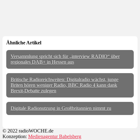
Ähnliche Artikel
Versammlung spricht sich für „interview RADIO“ über
regionales DAB+ in Hessen aus
Britische Radioreichweiten: Digitalradio wächst, junge
Briten hören weniger Radio, BBC Radio 4 kann dank
Brexit-Debatte zulegen
Digitale Radionutzung in Großbritannien nimmt zu
© 2022 radioWOCHE.de
Konzeption:
Medienagentur Babelsberg