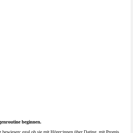
genroutine beginnen.
bewiesen: egal ob sie mit Hörer:innen über Dating, mit Promis