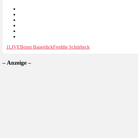
1LIVE
Benni Bauerdick
Freddie Schürheck
– Anzeige –