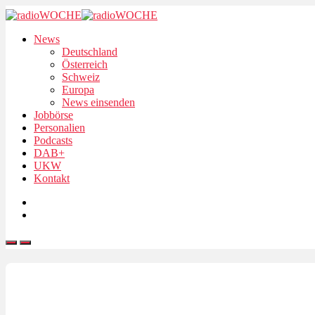
News
Deutschland
Österreich
Schweiz
Europa
News einsenden
Jobbörse
Personalien
Podcasts
DAB+
UKW
Kontakt