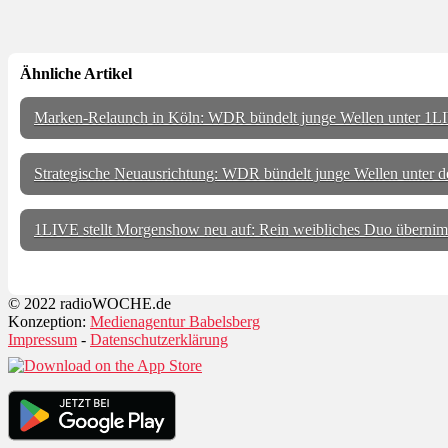
Ähnliche Artikel
Marken-Relaunch in Köln: WDR bündelt junge Wellen unter 1
Strategische Neuausrichtung: WDR bündelt junge Wellen unter
1LIVE stellt Morgenshow neu auf: Rein weibliches Duo übernim
© 2022 radioWOCHE.de
Konzeption:
Medienagentur Babelsberg
Impressum
-
Datenschutzerklärung