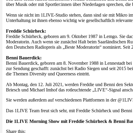
über Musik oder mit Sportler:innen über Niederlagen sprechen, die b
Wenn sie nicht im 1LIVE-Studio stehen, dann sind sie mit Mikro im
Unterhaltung ist ihnen ebenso wichtig wie gesellschaftlich relevan
Freddie Schürheck:
Freddie Schürheck, geboren am 9. Oktober 1987 in Lemgo. Sie dach
Moderatorin. Auch wenn sie zunächst Halt beim Saarländischen Ru
den Deutschen Radiopreis als „Beste Moderatorin“ nominiert. Seit 
Benni Bauerdick:
Benni Bauerdick, geboren am 8. November 1988 in Lennestadt bei Ol
zur Sendung geschafft: zunächst bei Radio Siegen und seit 2015 b
die Themen Diversity und Queerness eintritt.
Ab Montag, den 12. Juli 2021, werden Freddie und Benni den Sektor
Briesch und Michael Imhof das rotleuchtende „LIVE“-Signal anscha
Sie werden außerdem auf verschiedenen Plattformen in der @1LIVE
Das 1LIVE Team freut sich sehr, mit Freddie Schürheck und Benn
Die 1LIVE Morning Show mit Freddie Schürheck & Benni Baue
Share this: