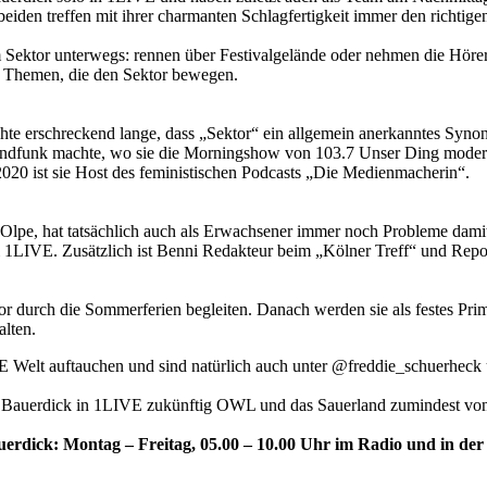
eiden treffen mit ihrer charmanten Schlagfertigkeit immer den richtige
 Sektor unterwegs: rennen über Festivalgelände oder nehmen die Hörer
te Themen, die den Sektor bewegen.
te erschreckend lange, dass „Sektor“ ein allgemein anerkanntes Syno
ndfunk machte, wo sie die Morningshow von 103.7 Unser Ding moderie
2020 ist sie Host des feministischen Podcasts „Die Medienmacherin“.
pe, hat tatsächlich auch als Erwachsener immer noch Probleme damit, 
ei 1LIVE. Zusätzlich ist Benni Redakteur beim „Kölner Treff“ und Re
 durch die Sommerferien begleiten. Danach werden sie als festes Prim
lten.
 Welt auftauchen und sind natürlich auch unter @freddie_schuerheck
i Bauerdick in 1LIVE zukünftig OWL und das Sauerland zumindest von
rdick: Montag – Freitag, 05.00 – 10.00 Uhr im Radio und in de