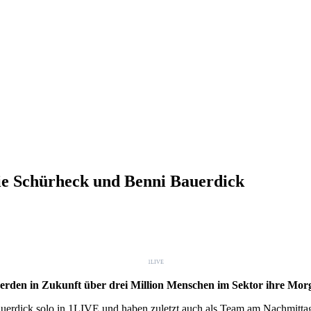
e Schürheck und Benni Bauerdick
1LIVE
rden in Zukunft über drei Million Menschen im Sektor ihre Mor
uerdick solo in 1LIVE und haben zuletzt auch als Team am Nachmittag 