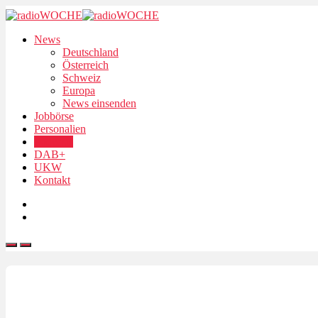
News
Deutschland
Österreich
Schweiz
Europa
News einsenden
Jobbörse
Personalien
Podcasts
DAB+
UKW
Kontakt