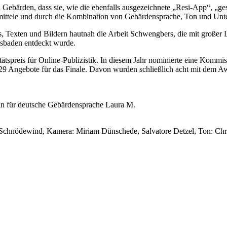
ebärden, dass sie, wie die ebenfalls ausgezeichnete „Resi-App“, „gese
mittele und durch die Kombination von Gebärdensprache, Ton und Untertit
ios, Texten und Bildern hautnah die Arbeit Schwengbers, die mit groß
esbaden entdeckt wurde.
spreis für Online-Publizistik. In diesem Jahr nominierte eine Kommissi
9 Angebote für das Finale. Davon wurden schließlich acht mit dem A
in für deutsche Gebärdensprache Laura M.
 Schnödewind, Kamera: Miriam Dünschede, Salvatore Detzel, Ton: Christ