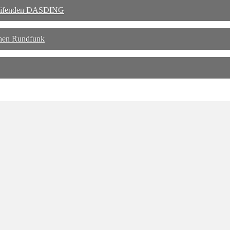
greifenden DASDING
hen Rundfunk