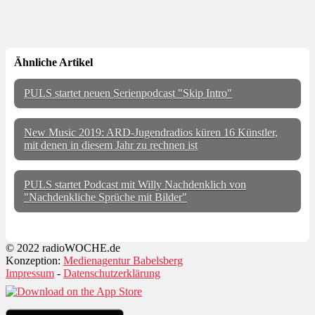
Ähnliche Artikel
PULS startet neuen Serienpodcast "Skip Intro"
New Music 2019: ARD-Jugendradios küren 16 Künstler,
mit denen in diesem Jahr zu rechnen ist
PULS startet Podcast mit Willy Nachdenklich von
"Nachdenkliche Sprüche mit Bilder"
© 2022 radioWOCHE.de
Konzeption:
Medienagentur Babelsberg
Impressum
-
Datenschutzerklärung