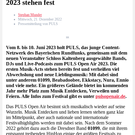
2023 stehen fest
Stephan Munder
Mittwoch, 21. Dezember 2022
Pressemitteilung von PULS
BR
Vom 8. bis 10. Juni 2023 holt PULS, das junge Content-
Netzwerk des Bayerischen Rundfunks, gemeinsam mit dem
neuen Veranstalter Schloss Kaltenberg ausgewählte Bands,
DJs und Live-Podcasts zum PULS Open Air 2023. Die
ersten Musik-Acts stehen bereits fest und
verheißen viel
Abwechslung und neue Lieblingsmusik
: Mit dabei sind
unter anderem 01099, Beabadoobee, Ekkstacy, Nura, Ennio
und viele mehr. Ein größeres Gelände bietet im kommenden
Jahr mehr Platz zum Musik Entdecken, Verweilen und
Feiern. Alle Infos zum Festival gibt es unter
pulsopenair.de
.
Das PULS Open Air besinnt sich musikalisch wieder auf seine
Wurzeln. Musik Entdecken und lieben lernen stehen ganz klar
im Mittelpunkt, aber auch nationale und internationale
Festivalhighlights werden mit dabei sein. Nach dem Sommer
2022 gehört dazu auch die Dresdner Band
01099
, die mit ihrem
entspannt treibenden HipHop einige der größten Festivals zu