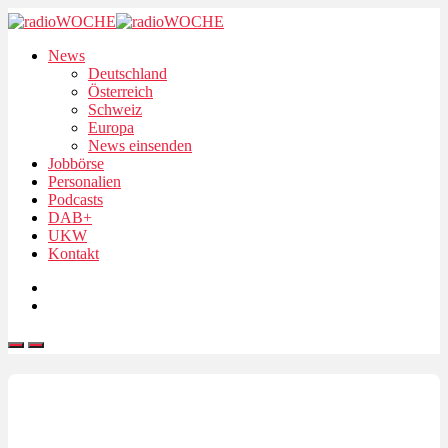
News
Deutschland
Österreich
Schweiz
Europa
News einsenden
Jobbörse
Personalien
Podcasts
DAB+
UKW
Kontakt