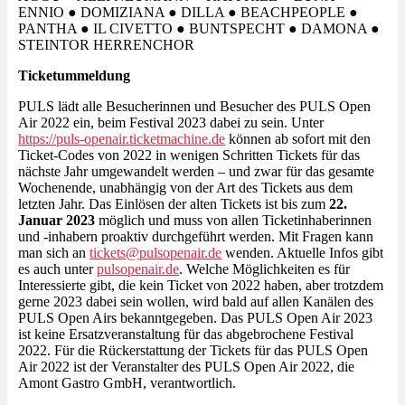
ENNIO ● DOMIZIANA ● DILLA ● BEACHPEOPLE ●
PANTHA ● IL CIVETTO ● BUNTSPECHT ● DAMONA ●
STEINTOR HERRENCHOR
Ticketummeldung
PULS lädt alle Besucherinnen und Besucher des PULS Open
Air 2022 ein, beim Festival 2023 dabei zu sein. Unter
https://puls-openair.ticketmachine.de
können ab sofort mit den
Ticket-Codes von 2022 in wenigen Schritten Tickets für das
nächste Jahr umgewandelt werden – und zwar für das gesamte
Wochenende, unabhängig von der Art des Tickets aus dem
letzten Jahr. Das Einlösen der alten Tickets ist bis zum
22.
Januar 2023
möglich und muss von allen Ticketinhaberinnen
und -inhabern proaktiv durchgeführt werden. Mit Fragen kann
man sich an
tickets@pulsopenair.de
wenden. Aktuelle Infos gibt
es auch unter
pulsopenair.de
. Welche Möglichkeiten es für
Interessierte gibt, die kein Ticket von 2022 haben, aber trotzdem
gerne 2023 dabei sein wollen, wird bald auf allen Kanälen des
PULS Open Airs bekanntgegeben. Das PULS Open Air 2023
ist keine Ersatzveranstaltung für das abgebrochene Festival
2022. Für die Rückerstattung der Tickets für das PULS Open
Air 2022 ist der Veranstalter des PULS Open Air 2022, die
Amont Gastro GmbH, verantwortlich.