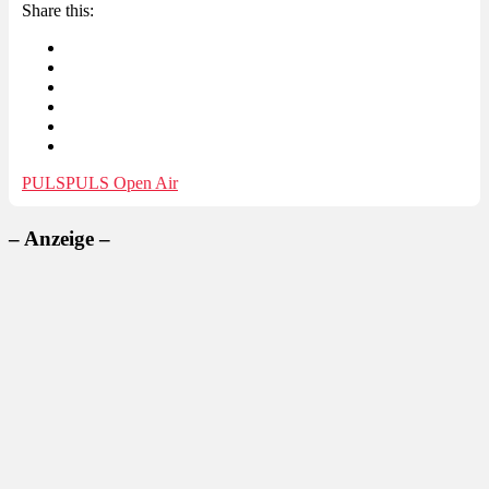
Share this:
PULS
PULS Open Air
– Anzeige –