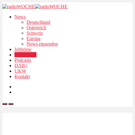
News
Deutschland
Österreich
Schweiz
Europa
News einsenden
Jobbörse
Personalien
Podcasts
DAB+
UKW
Kontakt