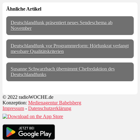
Ähnliche Artikel
Deutschlandfunk präsentiert neues Sendeschema ab
November
Deutschlandfunk vor Programmreform: Hörfunkrat verlangt
messbare Qualitätskriterien
Susanne Schwarzbach übernimmt Chefredaktion des
Deutschlandfunks
© 2022 radioWOCHE.de
Konzeption:
Medienagentur Babelsberg
Impressum
-
Datenschutzerklärung