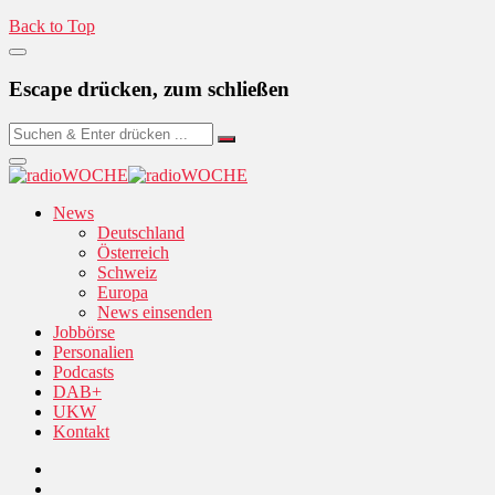
Back to Top
Escape drücken, zum schließen
News
Deutschland
Österreich
Schweiz
Europa
News einsenden
Jobbörse
Personalien
Podcasts
DAB+
UKW
Kontakt