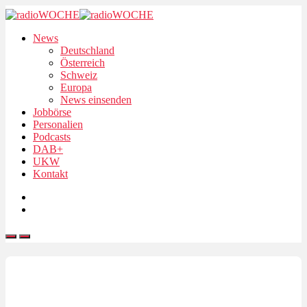
News
Deutschland
Österreich
Schweiz
Europa
News einsenden
Jobbörse
Personalien
Podcasts
DAB+
UKW
Kontakt