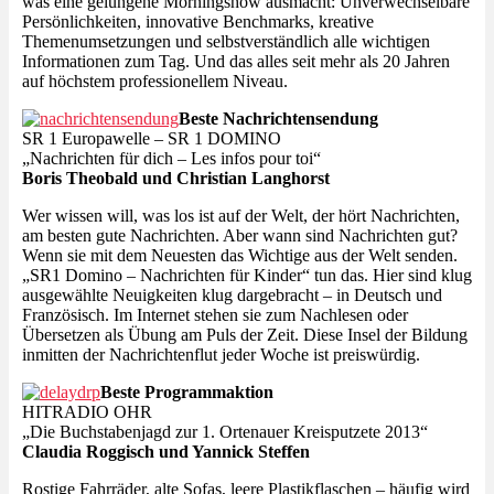
was eine gelungene Morningshow ausmacht: Unverwechselbare
Persönlichkeiten, innovative Benchmarks, kreative
Themenumsetzungen und selbstverständlich alle wichtigen
Informationen zum Tag. Und das alles seit mehr als 20 Jahren
auf höchstem professionellem Niveau.
Beste Nachrichtensendung
SR 1 Europawelle – SR 1 DOMINO
„Nachrichten für dich – Les infos pour toi“
Boris Theobald und Christian Langhorst
Wer wissen will, was los ist auf der Welt, der hört Nachrichten,
am besten gute Nachrichten. Aber wann sind Nachrichten gut?
Wenn sie mit dem Neuesten das Wichtige aus der Welt senden.
„SR1 Domino – Nachrichten für Kinder“ tun das. Hier sind klug
ausgewählte Neuigkeiten klug dargebracht – in Deutsch und
Französisch. Im Internet stehen sie zum Nachlesen oder
Übersetzen als Übung am Puls der Zeit. Diese Insel der Bildung
inmitten der Nachrichtenflut jeder Woche ist preiswürdig.
Beste Programmaktion
HITRADIO OHR
„Die Buchstabenjagd zur 1. Ortenauer Kreisputzete 2013“
Claudia Roggisch und Yannick Steffen
Rostige Fahrräder, alte Sofas, leere Plastikflaschen – häufig wird