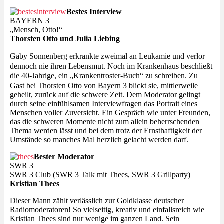
Bestes Interview
BAYERN 3
„Mensch, Otto!“
Thorsten Otto und Julia Liebing
Gaby Sonnenberg erkrankte zweimal an Leukamie und verlor
dennoch nie ihren Lebensmut. Noch im Krankenhaus beschließt
die 40-Jahrige, ein „Krankentroster-Buch“ zu schreiben. Zu
Gast bei Thorsten Otto von Bayern 3 blickt sie, mittlerweile
geheilt, zurück auf die schwere Zeit. Dem Moderator gelingt
durch seine einfühlsamen Interviewfragen das Portrait eines
Menschen voller Zuversicht. Ein Gespräch wie unter Freunden,
das die schweren Momente nicht zum allein beherrschenden
Thema werden lässt und bei dem trotz der Ernsthaftigkeit der
Umstände so manches Mal herzlich gelacht werden darf.
Bester Moderator
SWR 3
SWR 3 Club (SWR 3 Talk mit Thees, SWR 3 Grillparty)
Kristian Thees
Dieser Mann zählt verlässlich zur Goldklasse deutscher
Radiomoderatoren! So vielseitig, kreativ und einfallsreich wie
Kristian Thees sind nur wenige im ganzen Land. Sein