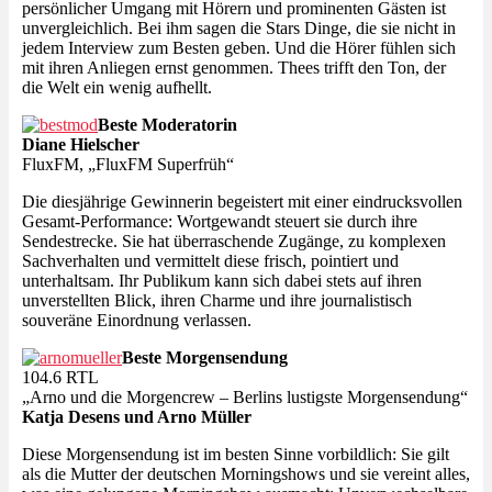
persönlicher Umgang mit Hörern und prominenten Gästen ist
unvergleichlich. Bei ihm sagen die Stars Dinge, die sie nicht in
jedem Interview zum Besten geben. Und die Hörer fühlen sich
mit ihren Anliegen ernst genommen. Thees trifft den Ton, der
die Welt ein wenig aufhellt.
Beste Moderatorin
Diane Hielscher
FluxFM, „FluxFM Superfrüh“
Die diesjährige Gewinnerin begeistert mit einer eindrucksvollen
Gesamt-Performance: Wortgewandt steuert sie durch ihre
Sendestrecke. Sie hat überraschende Zugänge, zu komplexen
Sachverhalten und vermittelt diese frisch, pointiert und
unterhaltsam. Ihr Publikum kann sich dabei stets auf ihren
unverstellten Blick, ihren Charme und ihre journalistisch
souveräne Einordnung verlassen.
Beste Morgensendung
104.6 RTL
„Arno und die Morgencrew – Berlins lustigste Morgensendung“
Katja Desens und Arno Müller
Diese Morgensendung ist im besten Sinne vorbildlich: Sie gilt
als die Mutter der deutschen Morningshows und sie vereint alles,