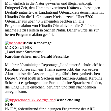
Müll einfach in die Natur geworfen und illegal entsorgt.
Dringend Zeit, den Unrat mit vereinten Kräften zu beseitigen.
Deshalb initiierte das Landratsamt Ortenaukreis gemeinsam mit
Hitradio Ohr die“1. Ortenauer Kreisputzete“. Über 5200
Ortenauer aus über 40 Gemeinden packten an. Die
Programmaktion von Hitradio Ohr aktivierte die Zuhörer und
machte sie zu Helfern in Sachen Natur. Daher wurde sie zur
besten Programmaktion gekürt.
Beste Reportage:
MDR SPUTNIK
„Land unter Suchtdruck“
Karoline Scheer und Gerald Perschke
Mit ihrer 30-minütigen Reportage „Land unter Suchtdruck“ hat
Karoline Scheer sich ein Thema ausgesucht, das von großer
Aktualität ist: die Ausbreitung der gefährlichen synthetischen
Droge Crystal Meth in Sachsen und Sachsen-Anhalt. Karoline
Scheer ist es gelungen, eine Form und eine Sprache zu finden,
die junge Leute erreichen, berühren und zum Nachdenken
anregen kann.
Beste Sendung
NDR
N-JOY, federführend für die jungen Programme der ARD