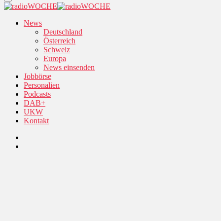
News
Deutschland
Österreich
Schweiz
Europa
News einsenden
Jobbörse
Personalien
Podcasts
DAB+
UKW
Kontakt