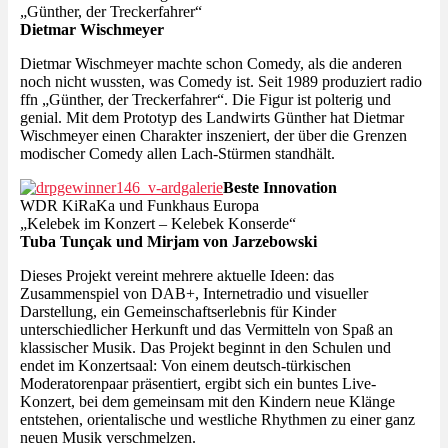
„Günther, der Treckerfahrer“
Dietmar Wischmeyer
Dietmar Wischmeyer machte schon Comedy, als die anderen
noch nicht wussten, was Comedy ist. Seit 1989 produziert radio
ffn „Günther, der Treckerfahrer“. Die Figur ist polterig und
genial. Mit dem Prototyp des Landwirts Günther hat Dietmar
Wischmeyer einen Charakter inszeniert, der über die Grenzen
modischer Comedy allen Lach-Stürmen standhält.
Beste Innovation
WDR KiRaKa und Funkhaus Europa
„Kelebek im Konzert – Kelebek Konserde“
Tuba Tunçak und Mirjam von Jarzebowski
Dieses Projekt vereint mehrere aktuelle Ideen: das
Zusammenspiel von DAB+, Internetradio und visueller
Darstellung, ein Gemeinschaftserlebnis für Kinder
unterschiedlicher Herkunft und das Vermitteln von Spaß an
klassischer Musik. Das Projekt beginnt in den Schulen und
endet im Konzertsaal: Von einem deutsch-türkischen
Moderatorenpaar präsentiert, ergibt sich ein buntes Live-
Konzert, bei dem gemeinsam mit den Kindern neue Klänge
entstehen, orientalische und westliche Rhythmen zu einer ganz
neuen Musik verschmelzen.