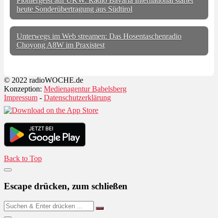
Pioniergeist auf UKW: Radio Bavaria International startet
heute Sonderübertragung aus Südtirol
Unterwegs im Web streamen: Das Hosentaschenradio
Choyong A8W im Praxistest
© 2022 radioWOCHE.de
Konzeption:
Medienagentur Babelsberg
Impressum
-
Datenschutzerklärung
Back to Top
Escape drücken, zum schließen