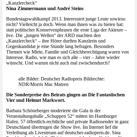
„Kanzlercheck“
Nina Zimmermann und André Steins
Bundestagswahlkampf 2013. Interessiert junge Leute sowieso
nicht? Vielleicht ja doch. Wenn man ihnen was zu bieten hat:
statt politischer Konservenphrasen die erste Liga der Akteure –
live. Die „jungen Wellen“ der ARD machten den
„Kanzlercheck“ – ihre Hörer durften Kanzlerin und
Gegenkandidat je eine Stunde lang befragen. Besonders
Themen wie Miete, Familie und Gleichberechtigung waren von
Interesse. Radio, wie man es sich alle – vier – Jahre wieder
wünscht. Und warum nicht auch mal zwischendurch?
alle Bilder: Deutscher Radiopreis Bildrechte:
NDR/Morris Mac Matzen
Die Sonderpreise des Beirats gingen an Die Fantastischen
Vier und Helmut Markwort.
Barbara Schöneberger moderierte die Gala in der
Veranstaltungshalle „Schuppen 52“ mitten im Hamburger
Hafen. 57 öffentlich-rechtliche und private Radiosender in ganz
Deutschland übertrugen die Show live. Im Internet lief die
Verleihung als Livestream auf deutscher-radiopreis.de. Sina