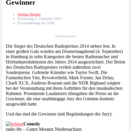
Gewinner
Stephan Munder
Donnerstag, 4. September 2014
Pressemitteilung des NDR
NDR/David Paprocki
Die Sieger des Deutschen Radiopreises 2014 stehen fest. In
einer großen Gala wurden am Donnerstagabend (4. September)
in Hamburg in zehn Kategorien die besten Radiomacher und
Hörfunkproduktionen des Jahres 2014 ausgezeichnet. Der Beirat
des Deutschen Radiopreises verlieh außerdem zwei
Sonderpreise. Gefeierte Künstler wie Taylor Swift, Die
Fantastischen Vier, Revolverheld, Mark Forster, Jan Delay,
Charli XCX, Andreas Bourani und die NDR Bigband sorgten
bei der Veranstaltung mit ihren Auftritten für den musikalischen
Rahmen. Prominente Laudatoren übergaben die Preise an die
Gewinner, die eine unabhängige Jury des Grimme-Instituts
ausgewählt hatte.
Und das sind die Gewinner (mit Begründungen der Jury):
Comedy
radio ffn – Guten Morgen Niedersachsen