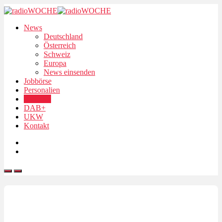
News
Deutschland
Österreich
Schweiz
Europa
News einsenden
Jobbörse
Personalien
Podcasts
DAB+
UKW
Kontakt