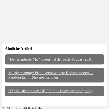
Ähnliche Artikel
"Der talentierte Mr. Vossen" ist der beste Podcast 2016
Musikstreaming: Plant Apple weitere Radiostationen? -
Pandora kann Rdio übernehmen
UK: Musikchef von BBC Radio 1 wechselt zu Spotify
© 2022 radioWOCHE.de