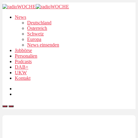
News
Deutschland
Österreich
Schweiz
Europa
News einsenden
Jobbörse
Personalien
Podcasts
DAB+
UKW
Kontakt