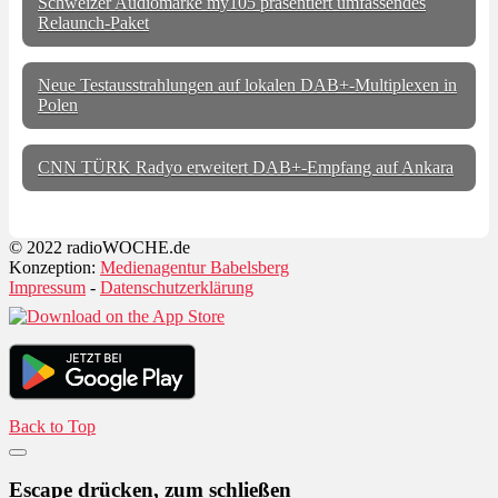
Schweizer Audiomarke my105 präsentiert umfassendes
Relaunch-Paket
Neue Testausstrahlungen auf lokalen DAB+-Multiplexen in
Polen
CNN TÜRK Radyo erweitert DAB+-Empfang auf Ankara
© 2022 radioWOCHE.de
Konzeption:
Medienagentur Babelsberg
Impressum
-
Datenschutzerklärung
Back to Top
Escape drücken, zum schließen