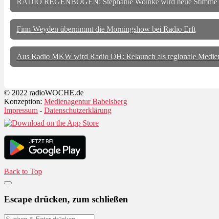
RADIO REGENBOGEN: Stephanie Woinke wird neue Stimme
Finn Weyden übernimmt die Morningshow bei Radio Erft
Aus Radio MKW wird Radio OH: Relaunch als regionale Medien
© 2022 radioWOCHE.de
Konzeption:
Medienagentur Babelsberg
Impressum
-
Datenschutzerklärung
Back to Top
Escape drücken, zum schließen