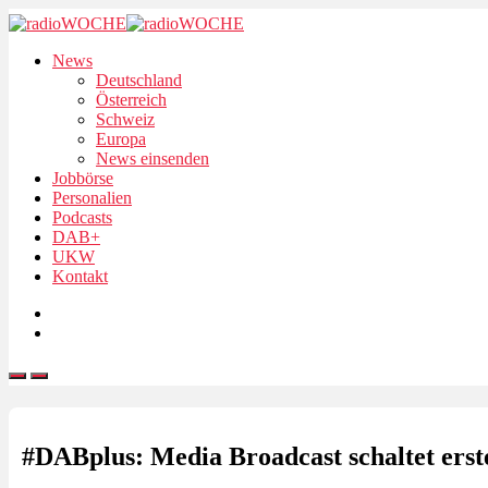
News
Deutschland
Österreich
Schweiz
Europa
News einsenden
Jobbörse
Personalien
Podcasts
DAB+
UKW
Kontakt
#DABplus: Media Broadcast schaltet erste