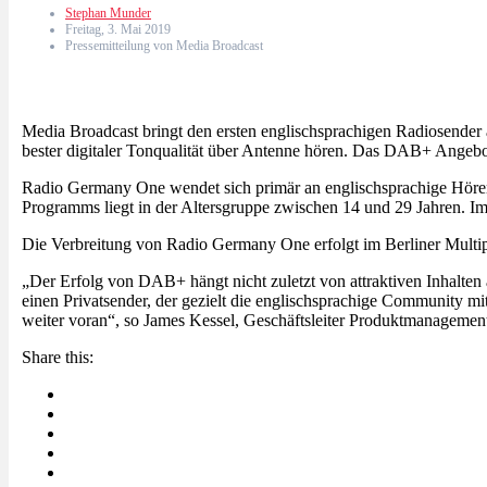
Stephan Munder
Freitag, 3. Mai 2019
Pressemitteilung von Media Broadcast
Media Broadcast bringt den ersten englischsprachigen Radiosender
bester digitaler Tonqualität über Antenne hören. Das DAB+ Angebot
Radio Germany One wendet sich primär an englischsprachige Hörer in
Programms liegt in der Altersgruppe zwischen 14 und 29 Jahren. 
Die Verbreitung von Radio Germany One erfolgt im Berliner Multi
„Der Erfolg von DAB+ hängt nicht zuletzt von attraktiven Inhalte
einen Privatsender, der gezielt die englischsprachige Community m
weiter voran“, so James Kessel, Geschäftsleiter Produktmanagemen
Share this: