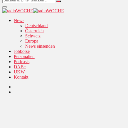
News
Deutschland
Österreich
Schweiz
Europa
News einsenden
Jobbörse
Personalien
Podcasts
DAB+
UKW
Kontakt