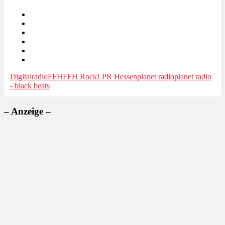
Digitalradio
FFH
FFH Rock
LPR Hessen
planet radio
planet radio
- black beats
– Anzeige –