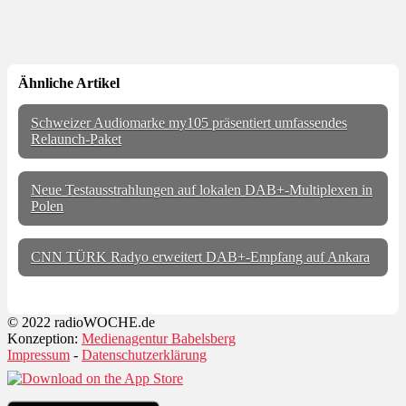
Ähnliche Artikel
Schweizer Audiomarke my105 präsentiert umfassendes
Relaunch-Paket
Neue Testausstrahlungen auf lokalen DAB+-Multiplexen in
Polen
CNN TÜRK Radyo erweitert DAB+-Empfang auf Ankara
© 2022 radioWOCHE.de
Konzeption:
Medienagentur Babelsberg
Impressum
-
Datenschutzerklärung