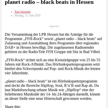
planet radio – black beats in Hessen
Tom Sprenger
Montag, 11. Juni 2018
Digitalradio
Die Versammlung der LPR Hessen hat die Anträge für die
Programme „FFH-Rock“ sowie „planet radio – black beats“ auf
Zulassung und Ausstrahlung ihres Programms über regionales
DAB+ in Hessen bewilligt. Die zugelassenen Radiosender
gehören zu der Radio/Tele FFH Gruppe mit Sitz in Bad Vilbel.
„FFH-Rock“ richtet sich an eine Kernzielgruppe von 25 bis 55
Jahren mit Rock-Affinität. Das Hörfunkspartenprogramm setzt
hierbei den Schwerpunkt auf Pop- und Rock-Musik der letzten
vier Jahrzehnte.
„planet radio – black beats“ ist ein Hörfunkspartenprogramm
und deckt die Bereiche HipHop, Soul, R‘n’B und Rap ab. Da
laut Marktforschung urbane Musik wie „HipHop“ eine der
beliebtesten Musikstile der 14- bis 24-Jährigen darstellt, könnte
an dieser Stelle eine neue Hörerschaft gewonnen werden.
Share this: