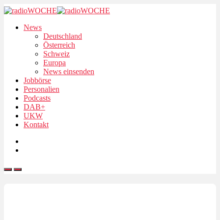
News
Deutschland
Österreich
Schweiz
Europa
News einsenden
Jobbörse
Personalien
Podcasts
DAB+
UKW
Kontakt