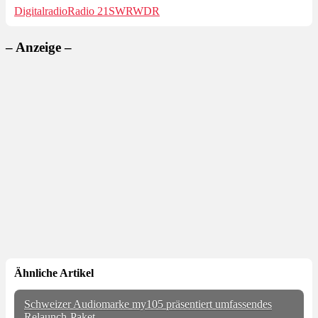
Digitalradio
Radio 21
SWR
WDR
– Anzeige –
Ähnliche Artikel
Schweizer Audiomarke my105 präsentiert umfassendes
Relaunch-Paket