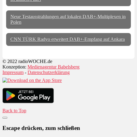
Neue Testausstrahlungen auf lokalen DAB+-Multiplexen in
Polen
CNN TÜRK Radyo erweitert DAB+-Empfang auf Ankara
© 2022 radioWOCHE.de
Konzeption:
Medienagentur Babelsberg
Impressum
-
Datenschutzerklärung
Back to Top
Escape drücken, zum schließen