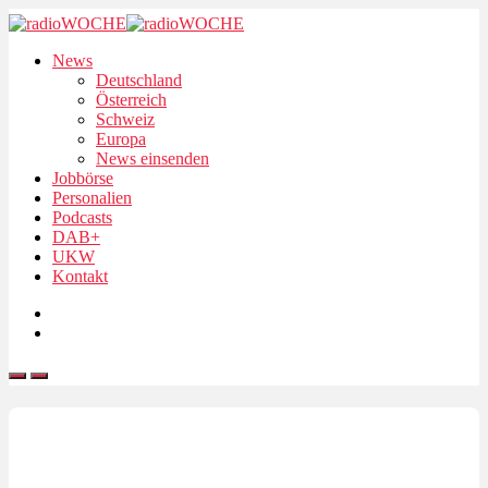
News
Deutschland
Österreich
Schweiz
Europa
News einsenden
Jobbörse
Personalien
Podcasts
DAB+
UKW
Kontakt