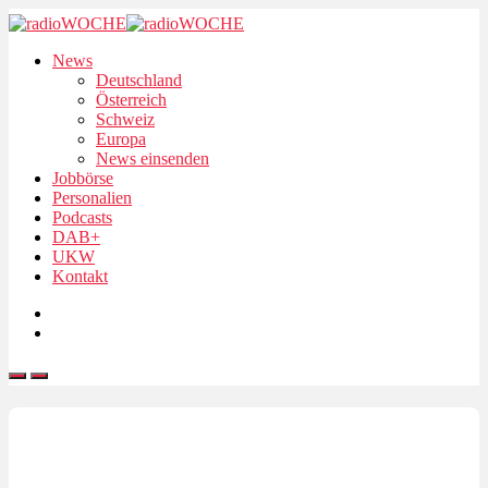
News
Deutschland
Österreich
Schweiz
Europa
News einsenden
Jobbörse
Personalien
Podcasts
DAB+
UKW
Kontakt