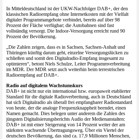
In Mitteldeutschland ist der UKW-Nachfolger DAB+, der den
klassischen Radioempfang ohne Internetkosten mit der Vielfalt
digitaler Programmangebote verbindet, bereits auf über 98
Prozent der Fläche verfügbar; die Autobahnen sind fast
vollständig versorgt. Die Indoor-Versorgung erreicht rund 90
Prozent der Bevölkerung.
„Die Zahlen zeigen, dass es in Sachsen, Sachsen-Anhalt und
Thüringen künftig darum geht, einzelne Versorgungslücken zu
schließen und somit den Digitalradio-Empfang insgesamt zu
optimieren“, betont Niels Schulze, Leiter Programmverbreitung
im MDR. Der MDR setzt auch weiterhin beim terrestrischen
Radioempfang auf DAB+.
Radio auf digitalem Wachstumskurs
DAB+ ist nicht nur ein international bzw. europaweit etablierter
Standard für die digitale Radioverbreitung, auch in Deutschland
hat sich Digitalradio als überall frei empfangbarer Radiostandard
von heute, der die analoge Frequenzknappheit beendet, einen
Namen gemacht. Dies belegen unter anderem die Zahlen des
jüngsten Digitalisierungsberichts Audio der Medienanstalten:
DAB+ ist mit einer Steigerung von 14 Prozent weiter der am
stärksten wachsende Übertragungsweg. Über ein Viertel der
deutschen Bevölkerung, das sind ca. 17,9 Millionen Menschen,