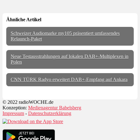
Ähnliche Artikel
Schweizer Audiomarke my105 präsentiert umfassendes
Relaunch-Paket
Neue Testausstrahlungen auf lokalen DAB+-Multiplexen in
Polen
CNN TÜRK Radyo erweitert DAB+-Empfang auf Ankara
© 2022 radioWOCHE.de
Konzeption:
Medienagentur Babelsberg
Impressum
-
Datenschutzerklärung