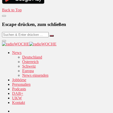
Back to Top
Escape drücken, zum schließen
News
Deutschland
Österreich
Schweiz
Europa
News einsenden
Jobbörse
Personalien
Podcasts
DAB+
UKW
Kontakt