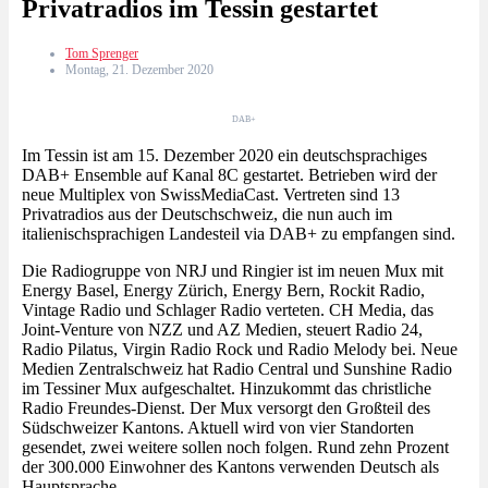
Privatradios im Tessin gestartet
Tom Sprenger
Montag, 21. Dezember 2020
DAB+
Im Tessin ist am 15. Dezember 2020 ein deutschsprachiges
DAB+ Ensemble auf Kanal 8C gestartet. Betrieben wird der
neue Multiplex von SwissMediaCast. Vertreten sind 13
Privatradios aus der Deutschschweiz, die nun auch im
italienischsprachigen Landesteil via DAB+ zu empfangen sind.
Die Radiogruppe von NRJ und Ringier ist im neuen Mux mit
Energy Basel, Energy Zürich, Energy Bern, Rockit Radio,
Vintage Radio und Schlager Radio verteten. CH Media, das
Joint-Venture von NZZ und AZ Medien, steuert Radio 24,
Radio Pilatus, Virgin Radio Rock und Radio Melody bei. Neue
Medien Zentralschweiz hat Radio Central und Sunshine Radio
im Tessiner Mux aufgeschaltet. Hinzukommt das christliche
Radio Freundes-Dienst. Der Mux versorgt den Großteil des
Südschweizer Kantons. Aktuell wird von vier Standorten
gesendet, zwei weitere sollen noch folgen. Rund zehn Prozent
der 300.000 Einwohner des Kantons verwenden Deutsch als
Hauptsprache.