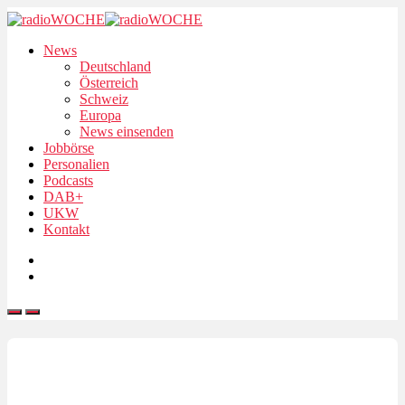
News
Deutschland
Österreich
Schweiz
Europa
News einsenden
Jobbörse
Personalien
Podcasts
DAB+
UKW
Kontakt