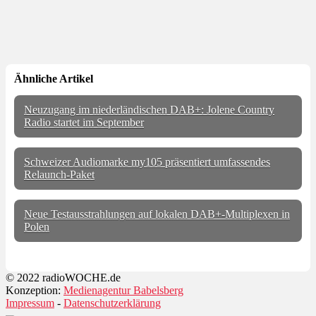
Ähnliche Artikel
Neuzugang im niederländischen DAB+: Jolene Country
Radio startet im September
Schweizer Audiomarke my105 präsentiert umfassendes
Relaunch-Paket
Neue Testausstrahlungen auf lokalen DAB+-Multiplexen in
Polen
© 2022 radioWOCHE.de
Konzeption:
Medienagentur Babelsberg
Impressum
-
Datenschutzerklärung