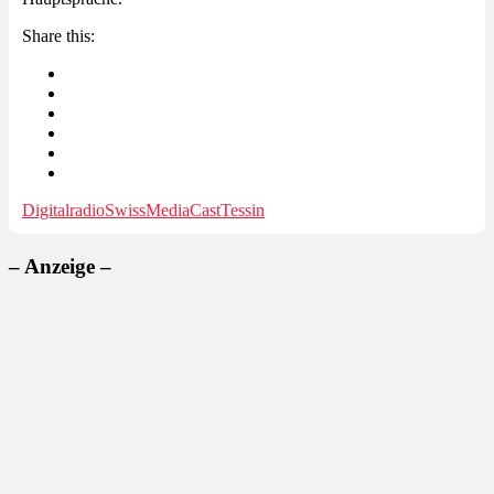
Share this:
Digitalradio
SwissMediaCast
Tessin
– Anzeige –