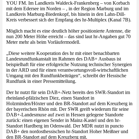
YOU FM. Im Landkreis Waldeck-Frankenberg – von Korbach
mit dem Edersee im Norden – , in der Region Marburg und im
Landkreis Marburg-Biedenkopf, bis hinein in den Lahn-Dill-
Kreis verbessert sich der Empfang des hr-Multiplex (Kanal 7B).
Möglich macht es eine deutlich höher positionierte Antenne, die
nun 200 Meter Höhe erreicht – das sind laut hr-Angaben gut 70
Meter mehr als beim Vorläufermodell.
„Diese weitere Kooperation des hr mit einer benachbarten
Landesrundfunkanstalt im Rahmen des DAB+ Ausbaus ist
beispielhaft für eine erfolgreiche Nutzung technischer Synergien
in der ARD und für einen verantwortungsvoll-wirtschaftlichen
Umgang mit den Rundfunkbeiträgen“, schreibt der Hessische
Rundfunk in einer Pressemitteilung.
Der hr nutzt für sein DAB+-Netz bereits den SWR-Standort im
rheinland-pfälzischen Diez, einen Standort in
Holzminden/Höxter und den BR-Standort auf dem Kreuzberg in
der bayerischen Rhön mit. Der SWR greift wiederum für seine
DAB+-Landesmuxe auf zwei in Hessen gelegene Standorte
zurück: einen eigenen Sender in Mainz-Kastel und den hr-
Standort Hardberg im Odenwald. Der MDR nutzt in puncto
DAB+ den nordosthessischen hr-Standort Hoher Meißner und
den BR-Standort auf dem Kreuzberg mit.