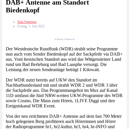
DAB+ Antenne am Standort
Biedenkopf
Tom Sprenger
Freitag, 1. Juli 2022
hr/Stefan Vothknecht
Der Westdeutsche Rundfunk (WDR) strahlt seine Programme
nun auch vom Sender Biedenkopf auf der Sackpfeife via DAB+
aus. Vom hessischen Standort aus wird das Wittgensteiner Land
rund um Bad Berleburg und Bad Laasphe versorgt. Die
Leistung der neuen Sendeanlage beträgt 1 Kilowatt.
Der WDR nutzt bereits auf UKW den Standort im
Nachbarbundesland mit und strahlt WDR 2 und WDR 3 über
die Sackpfeife aus. Das Programmangebot im Mux auf Kanal
11D umfasst die fünf NRW-weiten UKW-Programme des WDR
sowie Cosmo, Die Maus zum Hören, 1LIVE Diggi und den
Ereigniskanal WDR Event.
Von der neu errichteten DAB+ Antenne auf dem fast 700 Meter
hoch gelegenen Berg profitieren auch Hörerinnen und Hörer
der Radioprogramme hr1, hr2-kultur, hr3, hr4, hr-iNFO und