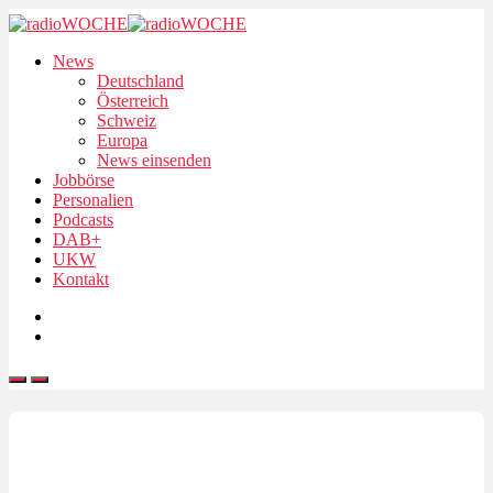
News
Deutschland
Österreich
Schweiz
Europa
News einsenden
Jobbörse
Personalien
Podcasts
DAB+
UKW
Kontakt