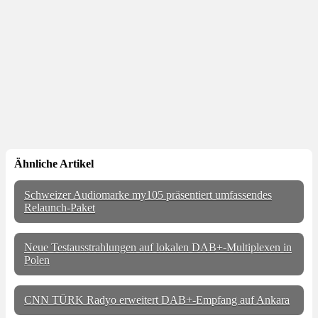
Ähnliche Artikel
Schweizer Audiomarke my105 präsentiert umfassendes
Relaunch-Paket
Neue Testausstrahlungen auf lokalen DAB+-Multiplexen in
Polen
CNN TÜRK Radyo erweitert DAB+-Empfang auf Ankara