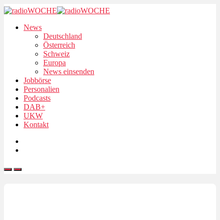
News
Deutschland
Österreich
Schweiz
Europa
News einsenden
Jobbörse
Personalien
Podcasts
DAB+
UKW
Kontakt