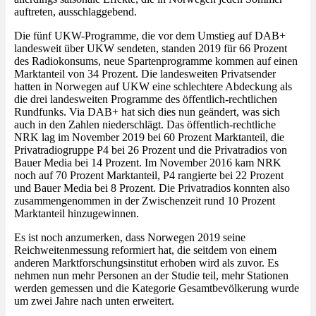
auftreten, ausschlaggebend.
Die fünf UKW-Programme, die vor dem Umstieg auf DAB+
landesweit über UKW sendeten, standen 2019 für 66 Prozent
des Radiokonsums, neue Spartenprogramme kommen auf einen
Marktanteil von 34 Prozent. Die landesweiten Privatsender
hatten in Norwegen auf UKW eine schlechtere Abdeckung als
die drei landesweiten Programme des öffentlich-rechtlichen
Rundfunks. Via DAB+ hat sich dies nun geändert, was sich
auch in den Zahlen niederschlägt. Das öffentlich-rechtliche
NRK lag im November 2019 bei 60 Prozent Marktanteil, die
Privatradiogruppe P4 bei 26 Prozent und die Privatradios von
Bauer Media bei 14 Prozent. Im November 2016 kam NRK
noch auf 70 Prozent Marktanteil, P4 rangierte bei 22 Prozent
und Bauer Media bei 8 Prozent. Die Privatradios konnten also
zusammengenommen in der Zwischenzeit rund 10 Prozent
Marktanteil hinzugewinnen.
Es ist noch anzumerken, dass Norwegen 2019 seine
Reichweitenmessung reformiert hat, die seitdem von einem
anderen Marktforschungsinstitut erhoben wird als zuvor. Es
nehmen nun mehr Personen an der Studie teil, mehr Stationen
werden gemessen und die Kategorie Gesamtbevölkerung wurde
um zwei Jahre nach unten erweitert.