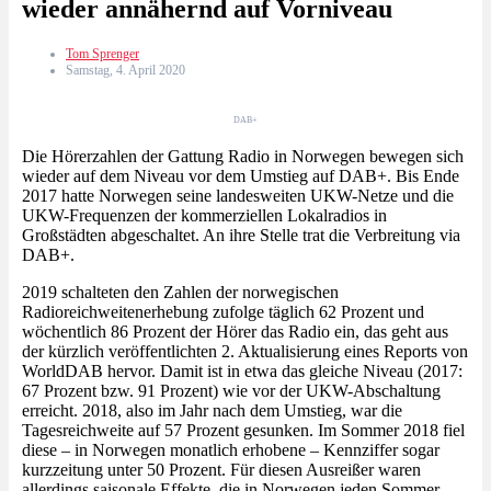
wieder annähernd auf Vorniveau
Tom Sprenger
Samstag, 4. April 2020
DAB+
Die Hörerzahlen der Gattung Radio in Norwegen bewegen sich
wieder auf dem Niveau vor dem Umstieg auf DAB+. Bis Ende
2017 hatte Norwegen seine landesweiten UKW-Netze und die
UKW-Frequenzen der kommerziellen Lokalradios in
Großstädten abgeschaltet. An ihre Stelle trat die Verbreitung via
DAB+.
2019 schalteten den Zahlen der norwegischen
Radioreichweitenerhebung zufolge täglich 62 Prozent und
wöchentlich 86 Prozent der Hörer das Radio ein, das geht aus
der kürzlich veröffentlichten 2. Aktualisierung eines Reports von
WorldDAB hervor. Damit ist in etwa das gleiche Niveau (2017:
67 Prozent bzw. 91 Prozent) wie vor der UKW-Abschaltung
erreicht. 2018, also im Jahr nach dem Umstieg, war die
Tagesreichweite auf 57 Prozent gesunken. Im Sommer 2018 fiel
diese – in Norwegen monatlich erhobene – Kennziffer sogar
kurzzeitung unter 50 Prozent. Für diesen Ausreißer waren
allerdings saisonale Effekte, die in Norwegen jeden Sommer