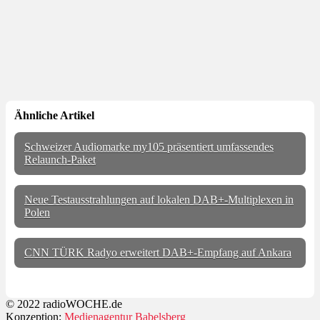
Ähnliche Artikel
Schweizer Audiomarke my105 präsentiert umfassendes
Relaunch-Paket
Neue Testausstrahlungen auf lokalen DAB+-Multiplexen in
Polen
CNN TÜRK Radyo erweitert DAB+-Empfang auf Ankara
© 2022 radioWOCHE.de
Konzeption:
Medienagentur Babelsberg