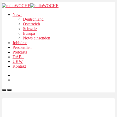
News
Deutschland
Österreich
Schweiz
Europa
News einsenden
Jobbörse
Personalien
Podcasts
DAB+
UKW
Kontakt