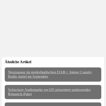
Ähnliche Artikel
Neuzugang im niederländischen DAB+: Jolene Country
Radio startet im September
Schweizer Audiomarke my105 präsentiert umfassendes
Relaunch-Paket