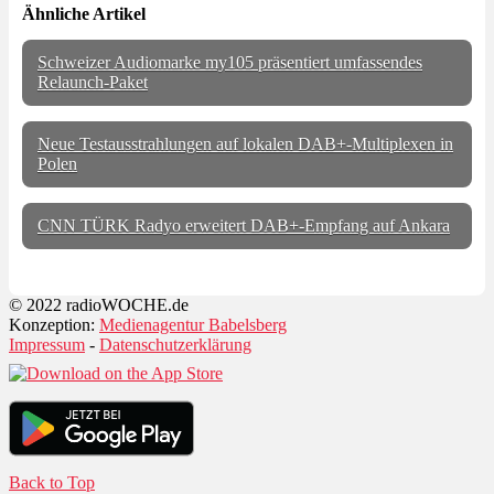
Ähnliche Artikel
Schweizer Audiomarke my105 präsentiert umfassendes
Relaunch-Paket
Neue Testausstrahlungen auf lokalen DAB+-Multiplexen in
Polen
CNN TÜRK Radyo erweitert DAB+-Empfang auf Ankara
© 2022 radioWOCHE.de
Konzeption:
Medienagentur Babelsberg
Impressum
-
Datenschutzerklärung
Back to Top