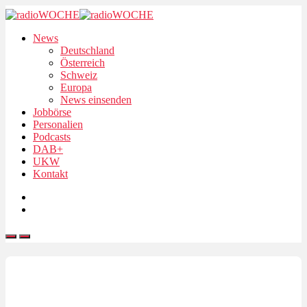
News
Deutschland
Österreich
Schweiz
Europa
News einsenden
Jobbörse
Personalien
Podcasts
DAB+
UKW
Kontakt