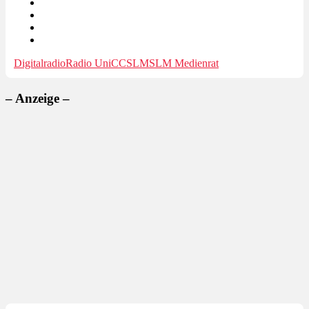
Digitalradio
Radio UniCC
SLM
SLM Medienrat
– Anzeige –