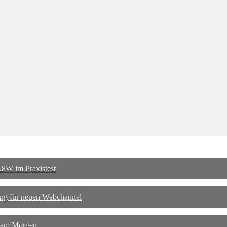
8W im Praxistest
ng für neuen Webchannel
 am Morgen