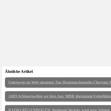
Ähnliche Artikel
Unterwegs im Web streamen: Das Hosentaschenradio Choyong A
ARD-Schlagerwellen vor dem Aus: MDR übernimmt Federführu
RADIO REGENBOGEN: Stephanie Woinke wird neue Stimme