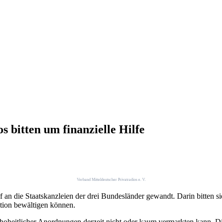
 bitten um finanzielle Hilfe
Verband Mitteldeutscher Privatradios e. V.
ef an die Staatskanzleien der drei Bundesländer gewandt. Darin bitten
ation bewältigen können.
 hoheitlicher Anordnungen derzeit nicht oder kaum vermarkten kann. D