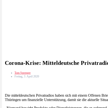
Corona-Krise: Mitteldeutsche Privatradios
Tom Sprenger
Freitag, 3. April 2020
Die mitteldeutschen Privatradios haben sich mit einem Offenen Bri
Thüringen um finanzielle Unterstützung, damit sie die aktuelle Situ
„Niemand bewirbt Produkte oder Dienstleistungen, die er aufgrund