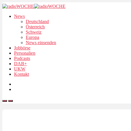
News
Deutschland
Österreich
Schweiz
Europa
News einsenden
Jobbörse
Personalien
Podcasts
DAB+
UKW
Kontakt