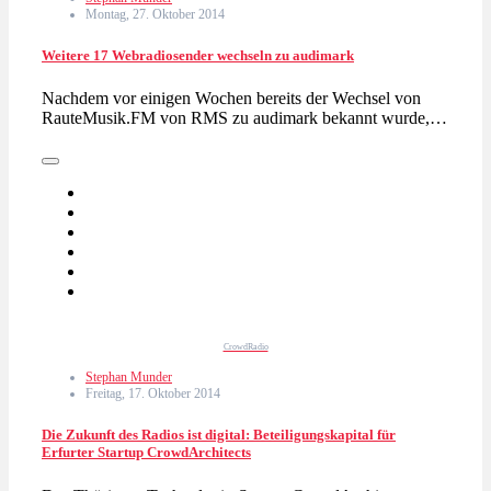
Montag, 27. Oktober 2014
Weitere 17 Webradiosender wechseln zu audimark
Nachdem vor einigen Wochen bereits der Wechsel von
RauteMusik.FM von RMS zu audimark bekannt wurde,…
CrowdRadio
Stephan Munder
Freitag, 17. Oktober 2014
Die Zukunft des Radios ist digital: Beteiligungskapital für
Erfurter Startup CrowdArchitects