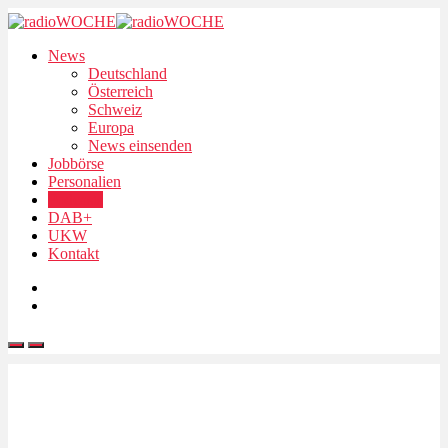
News
Deutschland
Österreich
Schweiz
Europa
News einsenden
Jobbörse
Personalien
Podcasts
DAB+
UKW
Kontakt