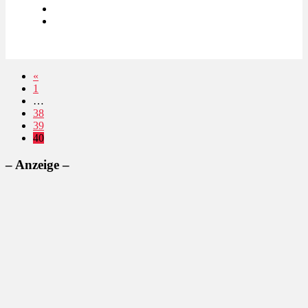
«
1
…
38
39
40
– Anzeige –