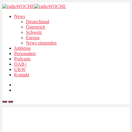
News
Deutschland
Österreich
Schweiz
Europa
News einsenden
Jobbörse
Personalien
Podcasts
DAB+
UKW
Kontakt