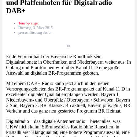
und Pfaffenhofen für Digitalradio
DAB+
Tom Sprenger
Dienstag, 3. März 2015
pressemitteilung des br
BR
Ende Februar baut der Bayerische Rundfunk sein
Digitalradionetz in Oberfranken und Niederbayern weiter aus: In
Coburg und Pfarrkirchen wird über Kanal 11 D eine große
Auswahl an digitalen BR-Programmen geboten.
Mit einem DAB+ Radio kann jetzt auch in den neuen
Versorgungsgebieten das BR-Programmpaket auf Kanal 11 D in
exzellenter digitaler Qualität empfangen werden: Bayern 1
Niederbayern- und Oberpfalz / Oberbayern / Schwaben, Bayern
2 Süd, Bayern 3, BR-Klassik, B5 aktuell, Bayern plus, Puls, BR
Verkehr und das ganz neu gestartete Programm BR Heimat.
Digitalradio – das digitale Antennenradio – bietet alles, was
UKW nicht kann: Störungsfreies Radio ohne Rauschen, in
kristallklarer Klangqualität; eine höhere Programmauswahl; eine