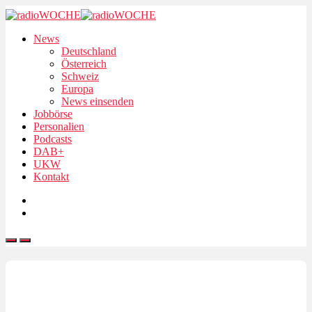
News
Deutschland
Österreich
Schweiz
Europa
News einsenden
Jobbörse
Personalien
Podcasts
DAB+
UKW
Kontakt