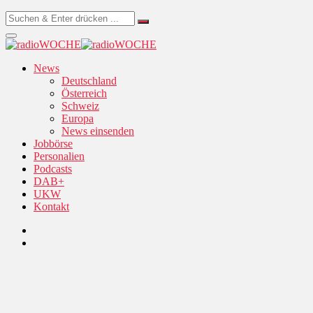
News
Deutschland
Österreich
Schweiz
Europa
News einsenden
Jobbörse
Personalien
Podcasts
DAB+
UKW
Kontakt