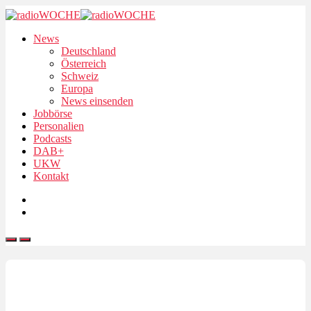
News
Deutschland
Österreich
Schweiz
Europa
News einsenden
Jobbörse
Personalien
Podcasts
DAB+
UKW
Kontakt