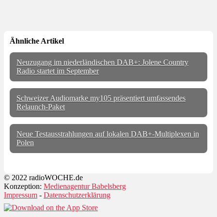
Ähnliche Artikel
Neuzugang im niederländischen DAB+: Jolene Country
Radio startet im September
Schweizer Audiomarke my105 präsentiert umfassendes
Relaunch-Paket
Neue Testausstrahlungen auf lokalen DAB+-Multiplexen in
Polen
© 2022 radioWOCHE.de
Konzeption:
Medienagentur Babelsberg
Impressum
-
Datenschutzerklärung