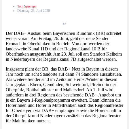
Tom Sprenger
Dienstag, 23. Juni 2020
BR
Der DAB+ Ausbau beim Bayerischen Rundfunk (BR) schreitet
weiter voran. Am Freitag, 26. Juni, geht der neue Sender
Kronach in Oberfranken in Betrieb. Von dort werden der
landesweite Kanal 11D und der Regionalkanal 10 B für
Oberfranken ausgestrahlt. Am 23. Juli soll am Standort Kelheim
in Niederbayern der Regionalkanal 7D aufgeschaltet werden.
Insgesamt plant der BR, das DAB+ Netz in Bayern in diesem
Jahr noch um acht Standorte auf dann 74 Standorte auszubauen.
Als weitere Sender sind im Zeitraum Herbst/Winter in diesem
Jahr geplant: Ebern, Gemünden, Schweinfurt, Pfreimd in der
Oberpfalz, Rotthalmünster und Mallersdorf. Ab 1. Juli wird
außerdem in drei Regionen das bestehende DAB+ Angebot um
je ein Bayern 1-Regionalprogramm erweitert. Dann können die
Hörerinnen und Hörer in Mittelfranken auch das Regionalfenster
für Oberbayern via DAB+ empfangen sowie die Hörerschaft in
der Oberpfalz und Niederbayern zusätzlich das Regionalfenster
für Mainfranken nutzen.