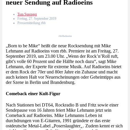
neuer Sendung auf Radioeins
Tom Sprenger
Freitag, 27. September 2019
Pressemitteilung rbb
rbb/Radioeins
„Born to be Mike“ heißt die neue Rocksendung mit Mike
Lehmann auf Radioeins vom rbb. Premiere ist am Freitag, 27.
September 2019, um 23.00 Uhr. „Wenn der Rock’n’Roll ruft,
gibt’s volle 60 Prozent und die Hälfte noch dazu“, sagt Mike
Lehmann, der Experte für extreme Musik. Auf Radioeins bietet
er dem Rock der 70er und 80er Jahre ein Zuhause und macht
auch keinen Halt vor Neuerscheinungen oder Geheimtipps aus
der Szene in Berlin und Brandenburg.
Comeback einer Kult-Figur
Nach Stationen bei DT64, Rockradio B und Fritz sowie einer
Sendepause von 16 Jahren feiert Mike Lehmann jetzt sein
Comeback auf Radioeins. Mike Lehmanns Leben ist
durchdrungen von E-Gitarren, 1991 gründete er das erste
ostdeutsche Metal-Label „Poserslaughter
„.
Zudem kennt er sich