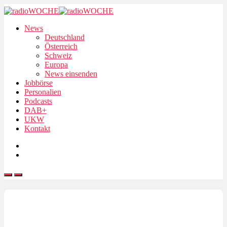
News
Deutschland
Österreich
Schweiz
Europa
News einsenden
Jobbörse
Personalien
Podcasts
DAB+
UKW
Kontakt