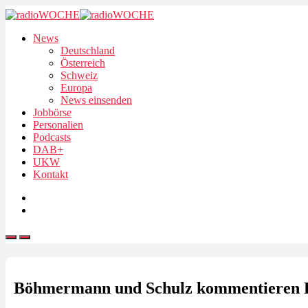
News
Deutschland
Österreich
Schweiz
Europa
News einsenden
Jobbörse
Personalien
Podcasts
DAB+
UKW
Kontakt
Böhmermann und Schulz kommentieren E