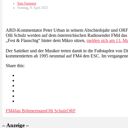
Tom Sprenger
Sonntag, 9. April 2023
ARD-Kommentator Peter Urban in seinem Abschiedsjahr und ORF
Olli Schulz werden auf dem österreichischen Radiosender FM4 das 
„Fest & Flauschig“ hinter dem Mikro sitzen,
melden sich am 13. Ma
Der Satiriker und der Musiker treten damit in die Fußstapfen von
kommentierten ab 1995 neunmal auf FM4 den ESC. Im vergangenen 
Share this:
FM4
Jan Böhmermann
Olli Schulz
ORF
– Anzeige –