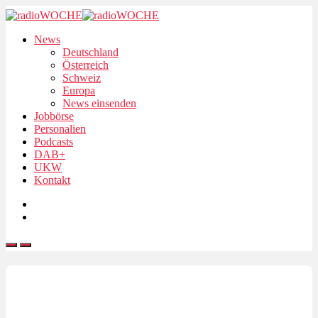
News
Deutschland
Österreich
Schweiz
Europa
News einsenden
Jobbörse
Personalien
Podcasts
DAB+
UKW
Kontakt