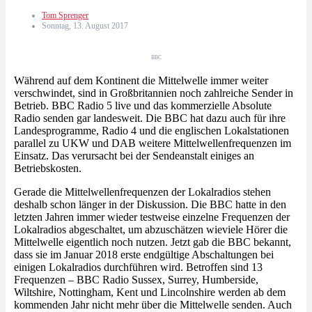
Tom Sprenger
Sonntag, 13. August 2017
BBC
Während auf dem Kontinent die Mittelwelle immer weiter
verschwindet, sind in Großbritannien noch zahlreiche Sender in
Betrieb. BBC Radio 5 live und das kommerzielle Absolute
Radio senden gar landesweit. Die BBC hat dazu auch für ihre
Landesprogramme, Radio 4 und die englischen Lokalstationen
parallel zu UKW und DAB weitere Mittelwellenfrequenzen im
Einsatz. Das verursacht bei der Sendeanstalt einiges an
Betriebskosten.
Gerade die Mittelwellenfrequenzen der Lokalradios stehen
deshalb schon länger in der Diskussion. Die BBC hatte in den
letzten Jahren immer wieder testweise einzelne Frequenzen der
Lokalradios abgeschaltet, um abzuschätzen wieviele Hörer die
Mittelwelle eigentlich noch nutzen. Jetzt gab die BBC bekannt,
dass sie im Januar 2018 erste endgültige Abschaltungen bei
einigen Lokalradios durchführen wird. Betroffen sind 13
Frequenzen – BBC Radio Sussex, Surrey, Humberside,
Wiltshire, Nottingham, Kent und Lincolnshire werden ab dem
kommenden Jahr nicht mehr über die Mittelwelle senden. Auch