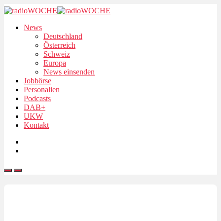
News
Deutschland
Österreich
Schweiz
Europa
News einsenden
Jobbörse
Personalien
Podcasts
DAB+
UKW
Kontakt