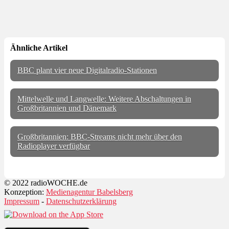
Ähnliche Artikel
BBC plant vier neue Digitalradio-Stationen
Mittelwelle und Langwelle: Weitere Abschaltungen in
Großbritannien und Dänemark
Großbritannien: BBC-Streams nicht mehr über den
Radioplayer verfügbar
© 2022 radioWOCHE.de
Konzeption:
Medienagentur Babelsberg
Impressum
-
Datenschutzerklärung