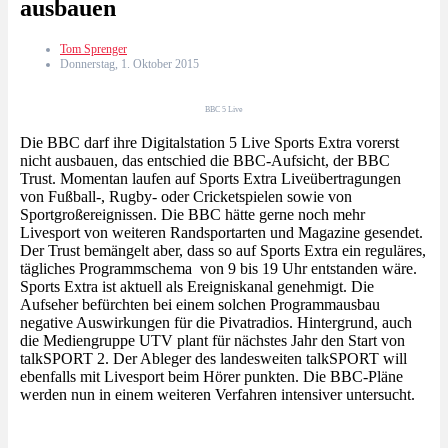
ausbauen
Tom Sprenger
Donnerstag, 1. Oktober 2015
BBC 5 Live
Die BBC darf ihre Digitalstation 5 Live Sports Extra vorerst
nicht ausbauen, das entschied die BBC-Aufsicht, der BBC
Trust. Momentan laufen auf Sports Extra Liveübertragungen
von Fußball-, Rugby- oder Cricketspielen sowie von
Sportgroßereignissen. Die BBC hätte gerne noch mehr
Livesport von weiteren Randsportarten und Magazine gesendet.
Der Trust bemängelt aber, dass so auf Sports Extra ein reguläres,
tägliches Programmschema von 9 bis 19 Uhr entstanden wäre.
Sports Extra ist aktuell als Ereigniskanal genehmigt. Die
Aufseher befürchten bei einem solchen Programmausbau
negative Auswirkungen für die Pivatradios. Hintergrund, auch
die Mediengruppe UTV plant für nächstes Jahr den Start von
talkSPORT 2. Der Ableger des landesweiten talkSPORT will
ebenfalls mit Livesport beim Hörer punkten. Die BBC-Pläne
werden nun in einem weiteren Verfahren intensiver untersucht.