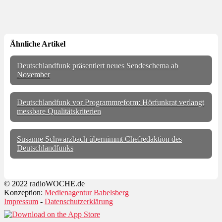
Ähnliche Artikel
Deutschlandfunk präsentiert neues Sendeschema ab
November
Deutschlandfunk vor Programmreform: Hörfunkrat verlangt
messbare Qualitätskriterien
Susanne Schwarzbach übernimmt Chefredaktion des
Deutschlandfunks
© 2022 radioWOCHE.de
Konzeption:
Medienagentur Babelsberg
Impressum
-
Datenschutzerklärung