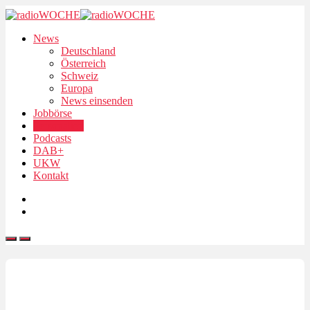
News
Deutschland
Österreich
Schweiz
Europa
News einsenden
Jobbörse
Personalien
Podcasts
DAB+
UKW
Kontakt