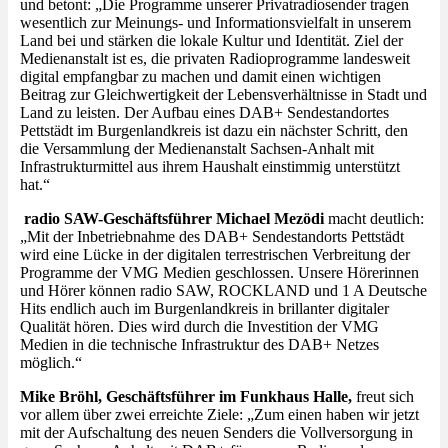
und betont: „Die Programme unserer Privatradiosender tragen
wesentlich zur Meinungs- und Informationsvielfalt in unserem
Land bei und stärken die lokale Kultur und Identität. Ziel der
Medienanstalt ist es, die privaten Radioprogramme landesweit
digital empfangbar zu machen und damit einen wichtigen
Beitrag zur Gleichwertigkeit der Lebensverhältnisse in Stadt und
Land zu leisten. Der Aufbau eines DAB+ Sendestandortes
Pettstädt im Burgenlandkreis ist dazu ein nächster Schritt, den
die Versammlung der Medienanstalt Sachsen-Anhalt mit
Infrastrukturmittel aus ihrem Haushalt einstimmig unterstützt
hat.“
radio SAW-Geschäftsführer Michael Mezödi
macht deutlich:
„Mit der Inbetriebnahme des DAB+ Sendestandorts Pettstädt
wird eine Lücke in der digitalen terrestrischen Verbreitung der
Programme der VMG Medien geschlossen. Unsere Hörerinnen
und Hörer können radio SAW, ROCKLAND und 1 A Deutsche
Hits endlich auch im Burgenlandkreis in brillanter digitaler
Qualität hören. Dies wird durch die Investition der VMG
Medien in die technische Infrastruktur des DAB+ Netzes
möglich.“
Mike Bröhl, Geschäftsführer im Funkhaus Halle,
freut sich
vor allem über zwei erreichte Ziele: „Zum einen haben wir jetzt
mit der Aufschaltung des neuen Senders die Vollversorgung in