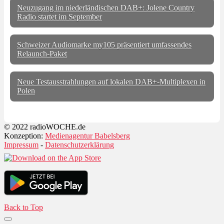
Neuzugang im niederländischen DAB+: Jolene Country
Radio startet im September
Schweizer Audiomarke my105 präsentiert umfassendes
Relaunch-Paket
Neue Testausstrahlungen auf lokalen DAB+-Multiplexen in
Polen
© 2022 radioWOCHE.de
Konzeption:
Medienagentur Babelsberg
Impressum
-
Datenschutzerklärung
Back to Top