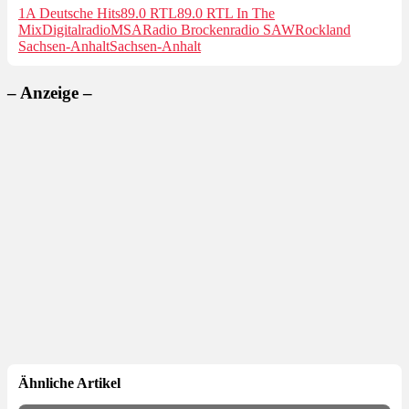
1A Deutsche Hits
89.0 RTL
89.0 RTL In The
Mix
Digitalradio
MSA
Radio Brocken
radio SAW
Rockland
Sachsen-Anhalt
Sachsen-Anhalt
– Anzeige –
Ähnliche Artikel