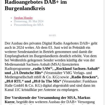
Radioangebotes DAB+ im
Burgenlandkreis
Stephan Munder
Donnerstag, 30. Mai 2024
Pressemitteilung der MSA
89.0 RTL
Der Ausbau des privaten Digital Radio Angebotes DAB+ geht
auch in 2024 weiter. Ab dem 03. Juni wird in Pettstädt ein
weiterer Sendestandort in Betrieb genommen und damit die
Empfangbarkeit im Burgenlandkreis deutlich erhöht. Von dem
bei Weißenfels gelegenen Sender werden künftig die von der
Medienanstalt Sachsen-Anhalt (MSA) lizenzierten
Radioprogramme „
radio SAW“, „Rockland Sachsen-Anhalt“
und „1A Deutsche Hits“
(Veranstalter VMG Verlags- und
Mediengesellschaft mbH & Co. KG) sowie „
Radio Brocken“,
„89.0 RTL“ und „89.0 In The Mix“
(Veranstalter: Funkhaus
Halle GmbH & Co. KG) digital abgestrahlt und sind dann im
Kanal 11C kristallklar per Antenne zu empfangen.
Der Vorsitzende der Versammlung der MSA, Markus
Kurze
, begrüßt den weiteren Ausbau der DAB+ Versorgung