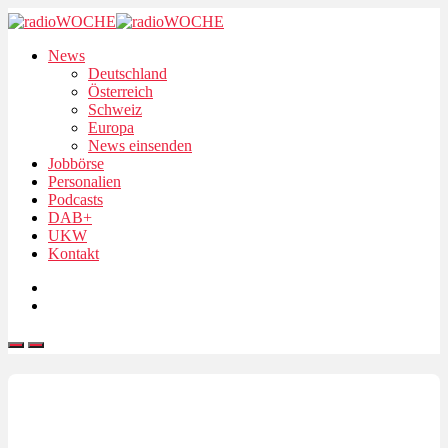
News
Deutschland
Österreich
Schweiz
Europa
News einsenden
Jobbörse
Personalien
Podcasts
DAB+
UKW
Kontakt