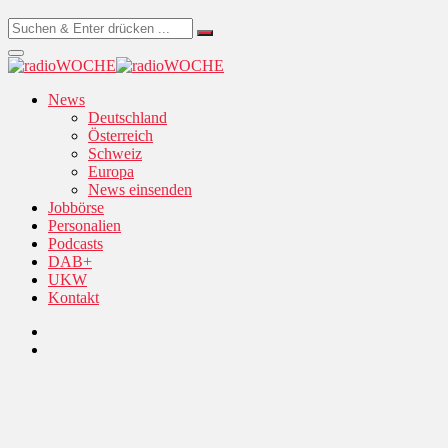
News
Deutschland
Österreich
Schweiz
Europa
News einsenden
Jobbörse
Personalien
Podcasts
DAB+
UKW
Kontakt