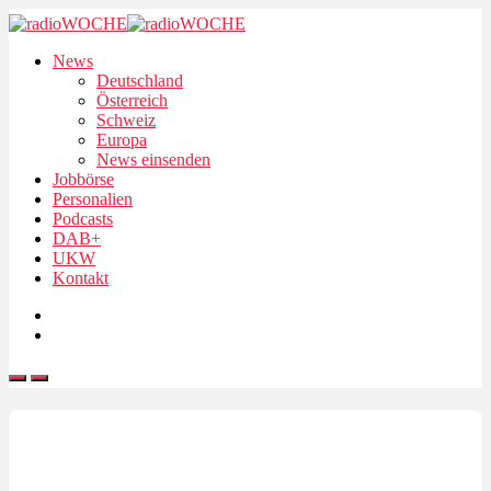
News
Deutschland
Österreich
Schweiz
Europa
News einsenden
Jobbörse
Personalien
Podcasts
DAB+
UKW
Kontakt