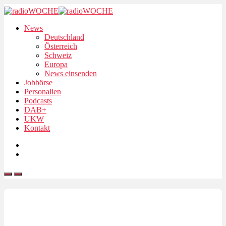
News
Deutschland
Österreich
Schweiz
Europa
News einsenden
Jobbörse
Personalien
Podcasts
DAB+
UKW
Kontakt