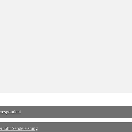
rrespondent
höht Sendeleistung