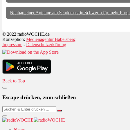
Neubau einer Antenne am Sendemast in Schwerin für mehr Progra
© 2022 radioWOCHE.de
Konzeption:
Medienagentur Babelsberg
Impressum
-
Datenschutzerklärung
Back to Top
Escape drücken, zum schließen
News