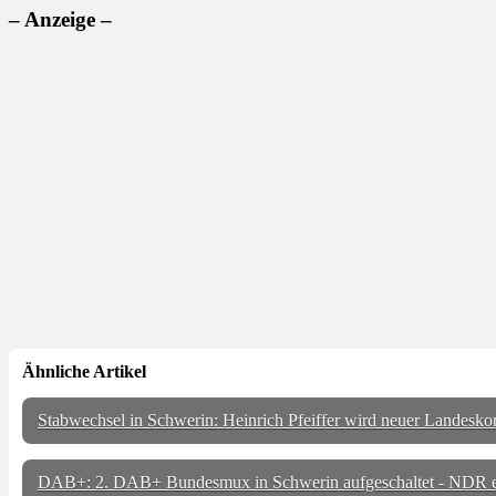
– Anzeige –
Ähnliche Artikel
Stabwechsel in Schwerin: Heinrich Pfeiffer wird neuer Landesko
DAB+: 2. DAB+ Bundesmux in Schwerin aufgeschaltet - NDR er