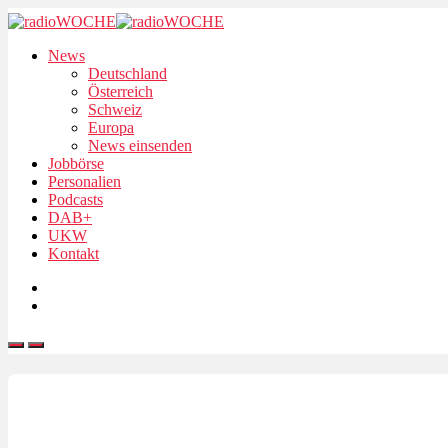
News
Deutschland
Österreich
Schweiz
Europa
News einsenden
Jobbörse
Personalien
Podcasts
DAB+
UKW
Kontakt