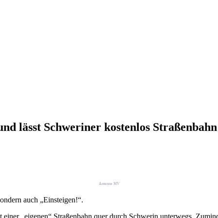
und lässt Schweriner kostenlos Straßenbahn
Antenne MV
sondern auch „Einsteigen!“.
t einer „eigenen“ Straßenbahn quer durch Schwerin unterwegs. Zumind