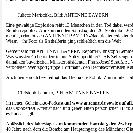
Juliette Marischka, Bild: ANTENNE BAYERN
Eine gewaltige Explosion reißt 13 Menschen in den Tod dabei werde
Bundesrepublik. Am kommenden Samstag, den 26. September 2020, jä
nicht!“, erinnert sich ANTENNE BAYERN-Nachrichtenredakteurin Ju
Wiesn – ihr Foto als Ersthelferin ging schließlich um die Welt.
Gemeinsam mit ANTENNE BAYERN-Reporter Christoph Lemmer öffnet
Was wussten Geheimdienste und Spitzenpolitiker?“ Als Zeitzeugen
damaligen bayerischen Ministerpräsidenten Franz-Josef Strauß, zu
verbotenen Wehrsportgruppe Hoffmann, den Rechtsextremisten Kar
Auch heute noch beschäftigt das Thema die Politik: Zum runden Jah
Christoph Lemmer, Bild: ANTENNE BAYERN
Im neuen Geheimakte-Podcast
auf www.antenne.de sowie auf all
das Oktoberfest-Attentat nach und geben einen persönlichen Blick a
es Podcasts gibt.
Anlässlich des Jahrestages
am kommenden Samstag, den 26. Sept
40 Jahre nach dem die Bombe am Haupteingang des Münchner Oktob