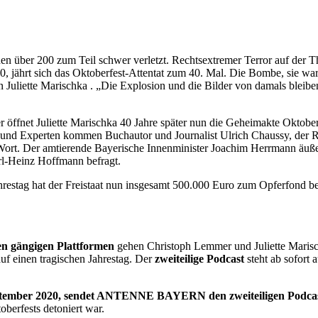
n über 200 zum Teil schwer verletzt. Rechtsextremer Terror auf der T
hrt sich das Oktoberfest-Attentat zum 40. Mal. Die Bombe, sie war v
liette Marischka . „Die Explosion und die Bilder von damals bleibe
 Juliette Marischka 40 Jahre später nun die Geheimakte Oktoberfe
 und Experten kommen Buchautor und Journalist Ulrich Chaussy, der R
 Wort. Der amtierende Bayerische Innenminister Joachim Herrmann äuß
l-Heinz Hoffmann befragt.
restag hat der Freistaat nun insgesamt 500.000 Euro zum Opferfond be
en gängigen Plattformen
gehen Christoph Lemmer und Juliette Ma
uf einen tragischen Jahrestag. Der
zweiteilige Podcast
steht ab sofort
ember 2020, sendet ANTENNE BAYERN den zweiteiligen Podcast 
erfests detoniert war.