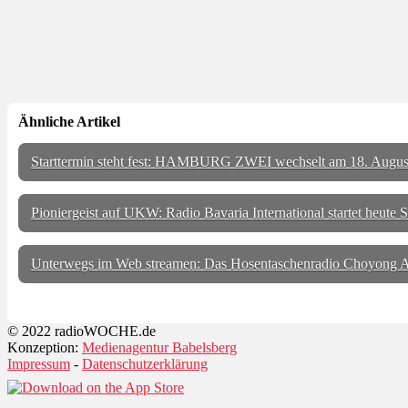
Ähnliche Artikel
Starttermin steht fest: HAMBURG ZWEI wechselt am 18. Au
Pioniergeist auf UKW: Radio Bavaria International startet heute 
Unterwegs im Web streamen: Das Hosentaschenradio Choyong A
© 2022 radioWOCHE.de
Konzeption:
Medienagentur Babelsberg
Impressum
-
Datenschutzerklärung