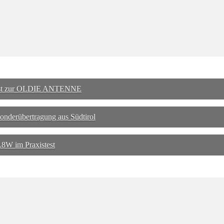
gust zur OLDIE ANTENNE
Sonderübertragung aus Südtirol
8W im Praxistest